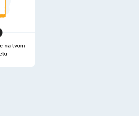
je na tvom
etu