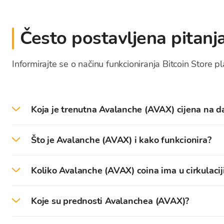
Često postavljena pitanj
Informirajte se o načinu funkcioniranja Bitcoin Store p
Koja je trenutna Avalanche (AVAX) cijena na d
Trenutna cijena - tečaj AVAX na današnji dan iznos
Što je Avalanche (AVAX) i kako funkcionira?
Avalanche je blockchain platforma otvorenog protok
Koliko Avalanche (AVAX) coina ima u cirkulacij
Avalanche platforma nastoji uz pomoć pametnih ugovo
U vrijeme pisanja ovog teksta u optjecaju se nala
Koje su prednosti Avalanchea (AVAX)?
Zbog sličnih funkcija mnogi uspoređuju Avalanche 
Ukupan broj AVAX coina koji se može naći u optjecaj
Avalanche je platforma u kojoj se velika pozornost p