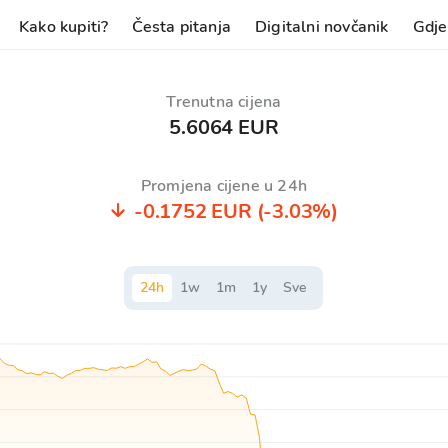
Kako kupiti?
Česta pitanja
Digitalni novčanik
Gdje
Trenutna cijena
5.6064 EUR
Promjena cijene u 24h
-0.1752 EUR
(-3.03%)
24
h
1
w
1
m
1
y
Sve