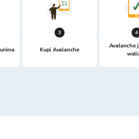
3
4
Avalanche 
eurima
Kupi Avalanche
wall