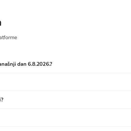
a
latforme
anašnji dan 6.8.2026.?
i: 5,6027 EUR
ola uz pomoć koje se mogu razvijati decentralizirane aplikac
i?
ra pružiti rješenja koja omogućuju brze transakcije, niske 
zi oko 355,451,078 AVAX coina.
s Ethereumom, dok ga drugi smatraju jednim od najvećih Eth
u nije dostupan.
ridaje brzini transakcija i niskim naknadama.