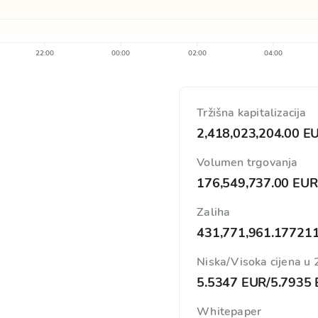
22:00
00:00
02:00
04:00
Tržišna kapitalizacija
2,418,023,204.00 E
Volumen trgovanja
176,549,737.00 EUR
Zaliha
431,771,961.17721
Niska/Visoka cijena u
5.5347 EUR
/
5.7935
Whitepaper