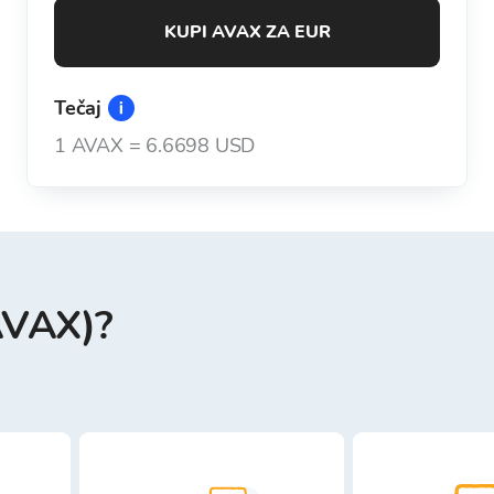
KUPI AVAX ZA EUR
Tečaj
1
AVAX
=
6.6698 USD
AVAX)?