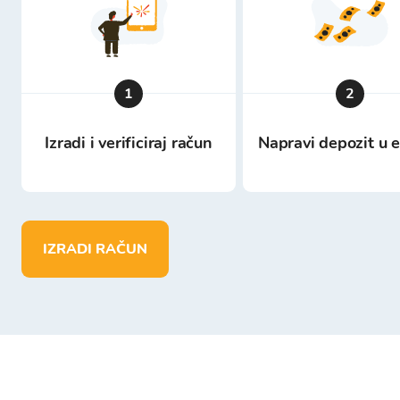
1
2
Izradi i verificiraj račun
Napravi depozit u 
IZRADI RAČUN