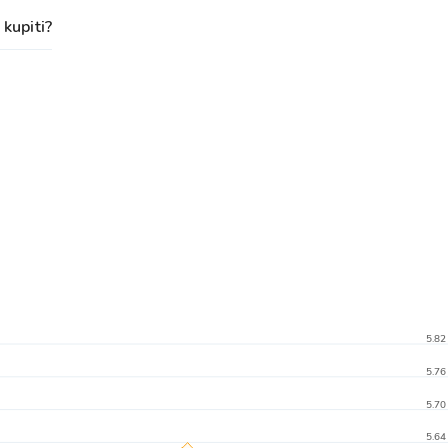
 kupiti?
5.82
5.76
5.70
5.64