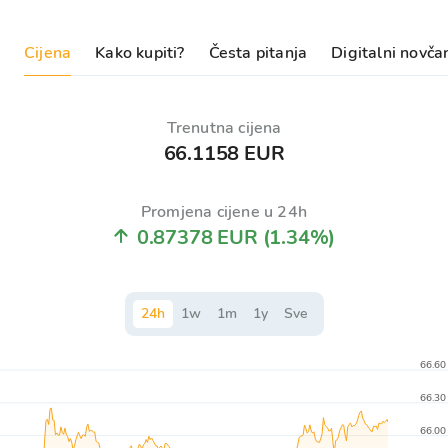
Cijena
Kako kupiti?
Česta pitanja
Digitalni novča
Trenutna cijena
66.1158 EUR
Promjena cijene u 24h
0.87378 EUR
(1.34%)
24
h
1
w
1
m
1
y
Sve
66.60
66.30
66.00