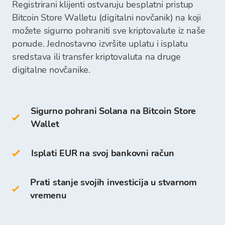
Registrirani klijenti ostvaruju besplatni pristup
online wallet
Korisnicima Solana blockchaina je SOL potreban
Nakon što zaprimimo vašu uplatu, sredstva za
Bitcoin Store Walletu (digitalni novčanik) na koji
kako bi plaćali naknade za transakcije.
kupnju kriptovaluta će biti raspoloživa na vašem
možete sigurno pohraniti sve kriptovalute iz naše
U Cold Wallet spadaju:
Bitcoin Store Walletu te možete započeti s
ponude. Jednostavno izvršite uplatu i isplatu
Korisnici koji imaju SOL također mogu biti i
kupovinom kriptovaluta.
sredstava ili transfer kriptovaluta na druge
mrežni validatori.
hardverski wallet (npr. Trezor, Ledger)
digitalne novčanike.
papirnati wallet
Sigurno pohrani Solana na Bitcoin Store
Solana
Wallet
možete pohraniti i na vlastitom
Bitcoin Store
Walletu
. Pristup i pohrana su besplatni za sve
klijente koji se registriraju na Bitcoin Store
Isplati EUR na svoj bankovni račun
Platformi.
Prati stanje svojih investicija u stvarnom
Za razliku od drugih digitalnih novčanika na
vremenu
Bitcoin Store Walletu možete: