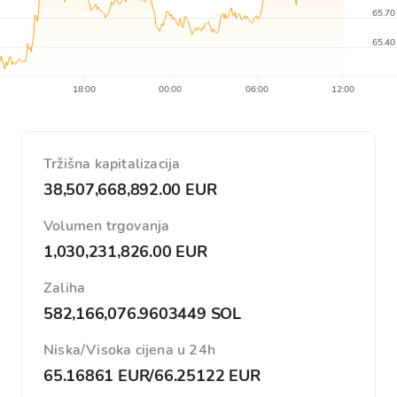
65.70
65.40
18:00
00:00
06:00
12:00
Tržišna kapitalizacija
38,507,668,892.00 EUR
Volumen trgovanja
1,030,231,826.00 EUR
Zaliha
582,166,076.9603449 SOL
Niska/Visoka cijena u 24h
65.16861 EUR
/
66.25122 EUR