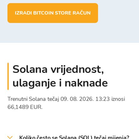
pohraniti više od 150 kriptovaluta
izvršiti depozit i pohranu sredstava u EUR
IZRADI BITCOIN STORE RAČUN
isplatiti sredstva direktno na vlastiti
bankovni račun
Solana vrijednost,
ulaganje i naknade
Trenutni Solana tečaj 09. 08. 2026. 13:23 iznosi
66,1489 EUR.
Koliko često se Solana (SOL) tečaj mijenja?