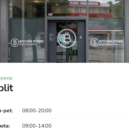
oreno
lit
n-pet
:
08:00-20:00
bota
:
09:00-14:00