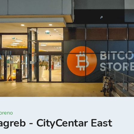
oreno
agreb - CityCentar East