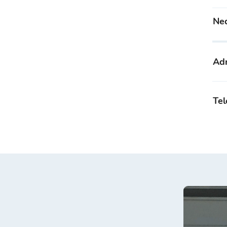
Ned
Ad
Tel