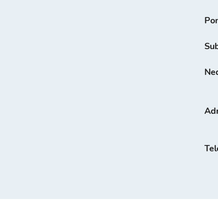
Po
Su
Ned
Ad
Tel