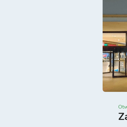
Otv
Z