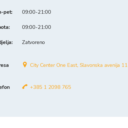
n-pet
:
09:00-21:00
bota
:
09:00-21:00
jelja
:
Zatvoreno
resa
City Center One East, Slavonska avenija 1
efon
+385 1 2098 765