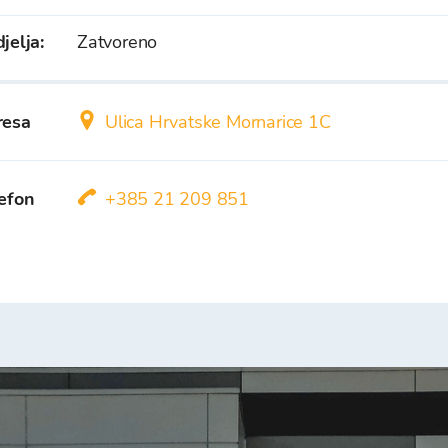
jelja
:
Zatvoreno
resa
Ulica Hrvatske Mornarice 1C
efon
+385 21 209 851