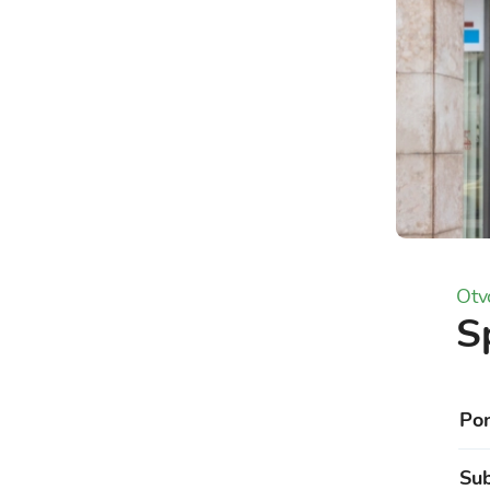
Otv
Sp
Po
Su