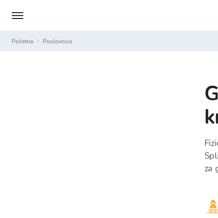
Početna
Poslovnice
G
k
Fiz
Spl
za 