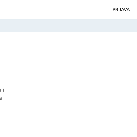
PRIJAVA
 i
a