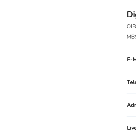
Di
OIB
MB
E-M
Tel
Adr
Liv