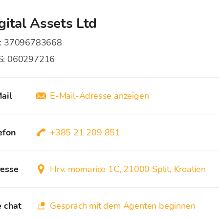
gital Assets Ltd
:
37096783668
S
:
060297216
ail
E-Mail-Adresse anzeigen
efon
+385 21 209 851
esse
Hrv. mornarice 1C, 21000 Split, Kroatien
e chat
Gespräch mit dem Agenten beginnen