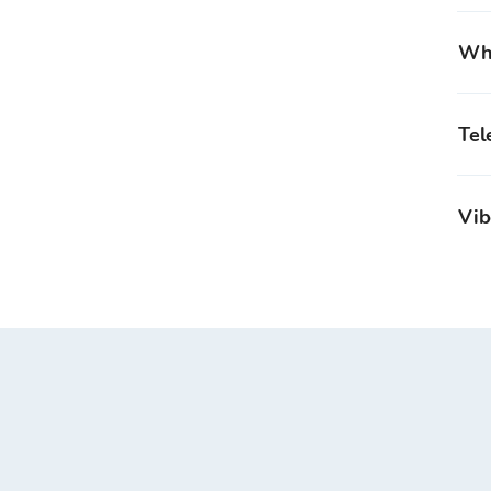
Wh
Tel
Vib