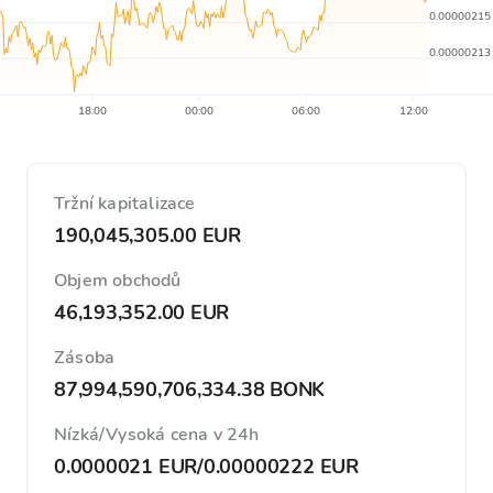
0.00000215
0.00000213
18:00
00:00
06:00
12:00
Tržní kapitalizace
190,045,305.00 EUR
Objem obchodů
46,193,352.00 EUR
Zásoba
87,994,590,706,334.38 BONK
Nízká/Vysoká cena v 24h
0.0000021 EUR
/
0.00000222 EUR