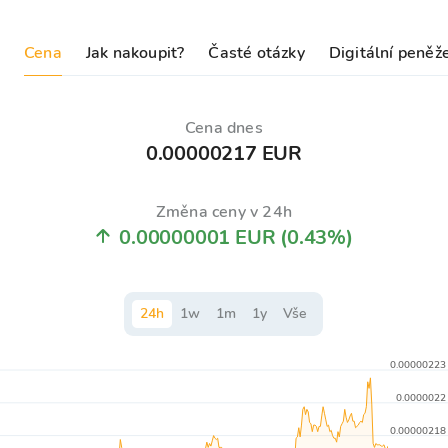
Cena
Jak nakoupit?
Časté otázky
Digitální peněž
Cena dnes
0.00000217 EUR
Změna ceny v 24h
0.00000001 EUR
(0.43%)
24
h
1
w
1
m
1
y
Vše
0.00000223
0.0000022
0.00000218