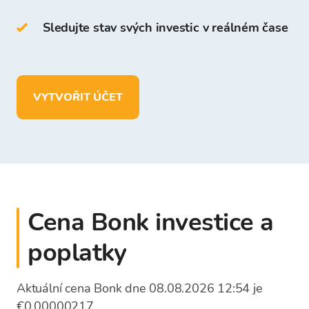
platformě Bitcoin Store.
Sledujte stav svých investic v reálném čase
Ve vaší peněžence Bitcoin Store můžete:
uchovávat více než
150
kryptoměn
VYTVOŘIT ÚČET
vkládat, vybírat a ukládat prostředky
v
EUR
Cena Bonk investice a
poplatky
Aktuální cena Bonk dne 08.08.2026 12:54 je
€0,00000217.