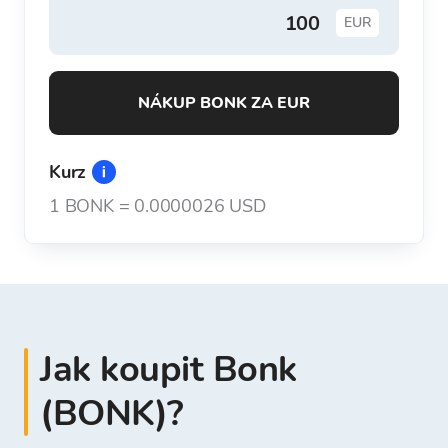
EUR
NÁKUP BONK ZA EUR
Kurz
1
BONK
=
0.0000026 USD
Jak koupit Bonk
(BONK)?