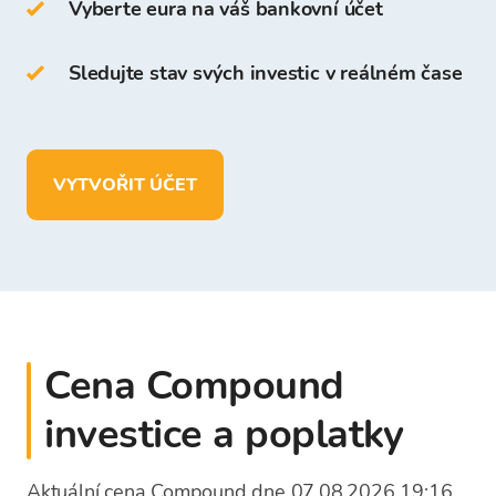
Přístup a ukládání kryptoměn je zdarma pro
Vyberte eura na váš bankovní účet
všechny uživatele, kteří se zaregistrují na
platformě Bitcoin Store.
Sledujte stav svých investic v reálném čase
Ve vaší peněžence Bitcoin Store můžete:
uchovávat více než
150
kryptoměn
VYTVOŘIT ÚČET
vkládat, vybírat a ukládat prostředky
v
EUR
Cena Compound
investice a poplatky
Aktuální cena Compound dne 07.08.2026 19:16