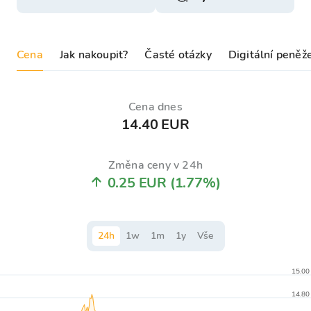
Cena
Jak nakoupit?
Časté otázky
Digitální peněž
Cena dnes
14.40 EUR
Změna ceny v 24h
0.25 EUR
(1.77%)
24
h
1
w
1
m
1
y
Vše
15.00
14.80