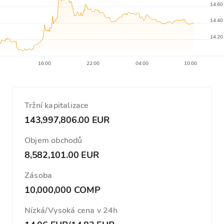
14.60
14.40
14.20
16:00
22:00
04:00
10:00
Tržní kapitalizace
143,997,806.00 EUR
Objem obchodů
8,582,101.00 EUR
Zásoba
10,000,000 COMP
Nízká/Vysoká cena v 24h