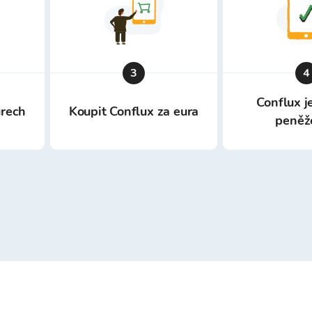
3
4
Conflux je
urech
Koupit Conflux za eura
peněž