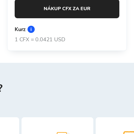
NÁKUP CFX ZA EUR
Kurz
1
CFX
=
0.0421 USD
?