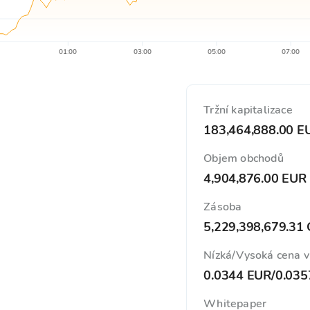
01:00
03:00
05:00
07:00
Tržní kapitalizace
183,464,888.00 E
Objem obchodů
4,904,876.00 EUR
Zásoba
5,229,398,679.31
Nízká/Vysoká cena 
0.0344 EUR
/
0.035
Whitepaper