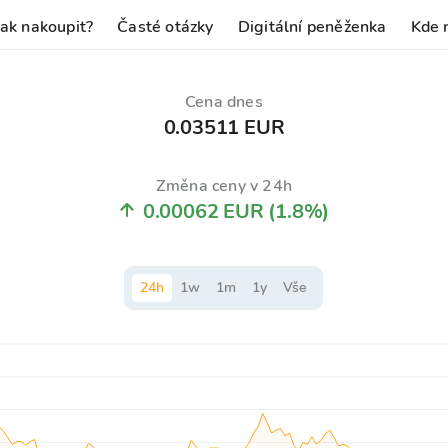
Jak nakoupit?
Časté otázky
Digitální peněženka
Kde 
Cena dnes
0.03511 EUR
Změna ceny v 24h
0.00062 EUR
(1.8%)
24
h
1
w
1
m
1
y
Vše