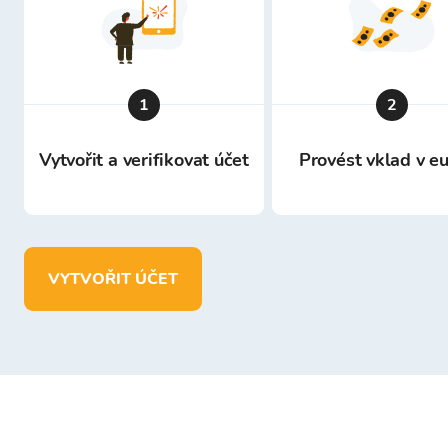
1
2
Vytvořit a verifikovat účet
Provést vklad v e
VYTVOŘIT ÚČET