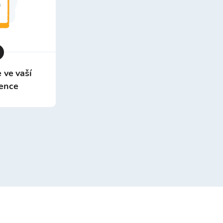
 ve vaší
ence