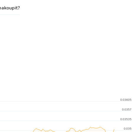
nakoupit?
0.03605
0.0357
0.03535
0.035