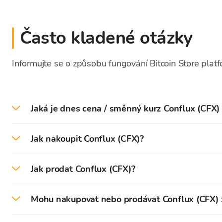
Často kladené otázky
Informujte se o způsobu fungování Bitcoin Store plat
Jaká je dnes cena / směnný kurz Conflux (CFX) 
Dne 2026-08-07 je aktuální cena / směnný kurz C
Jak nakoupit Conflux (CFX)?
Na platformě Bitcoin Store můžete snadno nakoupit
Jak prodat Conflux (CFX)?
Nejprve je třeba vytvořit a ověřit váš účet na obchod
Na platformě Bitcoin Store můžete snadno prodat C
Mohu nakupovat nebo prodávat Conflux (CFX) 
Po úspěšném ověření můžete
vložit (EUR)
na svou p
Kryptoměny uložené ve vaší peněžence Bitcoin Stor
Conflux (CFX) a další kryptoměny za hotovost můž