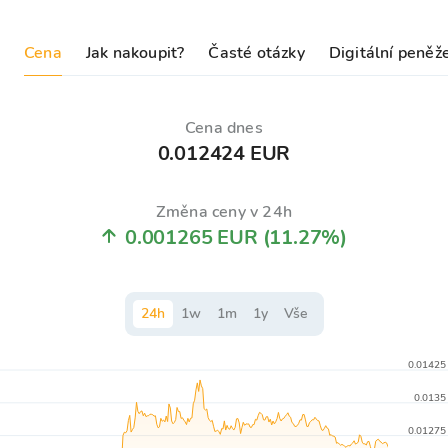
Cena
Jak nakoupit?
Časté otázky
Digitální peněž
Cena dnes
0.012424 EUR
Změna ceny v 24h
0.001265 EUR
(11.27%)
24
h
1
w
1
m
1
y
Vše
0.01425
0.0135
0.01275