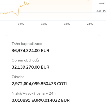
0.012
0.01125
04:00
10:00
16:00
22:00
Tržní kapitalizace
36,974,324.00 EUR
Objem obchodů
32,139,270.00 EUR
Zásoba
2,972,604,099.850473 COTI
Nízká/Vysoká cena v 24h
0.010891 EUR
/
0.014022 EUR