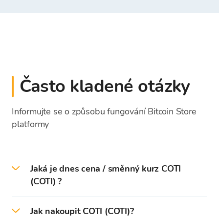
Často kladené otázky
Informujte se o způsobu fungování Bitcoin Store
platformy
Jaká je dnes cena / směnný kurz COTI
(COTI) ?
Dne 2026-08-06 je aktuální cena / směnný kurz
Jak nakoupit COTI (COTI)?
COTI 0,012446 EUR.