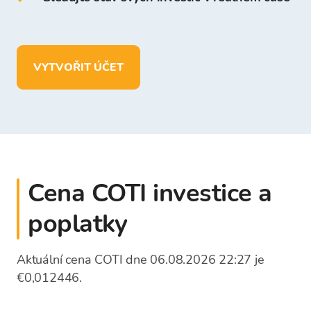
Ve vaší peněžence Bitcoin Store můžete:
uchovávat více než
150
kryptoměn
VYTVOŘIT ÚČET
vkládat, vybírat a ukládat prostředky
v
EUR
Cena COTI investice a
poplatky
Aktuální cena COTI dne 06.08.2026 22:27 je
€0,012446.