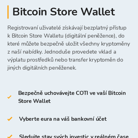
hotovostní platba v kamenné směnárně
Bitcoin Store ve směnárně.
Bitcoin Store Wallet
Bitcoin Store
desktopovou peněženku
Získané prostředky můžete přímo vybrat na svůj
Částka vkladu bude okamžitě viditelná a
mobilní peněženku
bankovní účet nebo je ponechat ve vaší
připravená k vašemu dalšímu nákupu
Registrovaní uživatelé získávají bezplatný přístup
Jakmile obdržíme vaši platbu, prostředky na
online peněženku
peněžence Bitcoin Store a použít je pro budoucí
kryptoměn.
nákup kryptoměn budou dostupné ve vaší
k Bitcoin Store Walletu (digitální peněžence), do
nákupy kryptoměn.
peněžence Bitcoin Store a můžete začít
které můžete bezpečně uložit všechny kryptoměny
Studené peněženky zahrnují:
nakupovat kryptoměny.
z naší nabídky. Jednoduše provedete vklad a
výplatu prostředků nebo transfer kryptoměn do
hardwarovou peněženku
jiných digitálních peněženek.
papírovou peněženku
Bezpečně uchovávejte COTI ve vaší Bitcoin
COTI můžete také ukládat ve své
Store Wallet
vlastní
peněžence Bitcoin Store
.
Přístup a ukládání kryptoměn je zdarma pro
Vyberte eura na váš bankovní účet
všechny uživatele, kteří se zaregistrují na
platformě Bitcoin Store.
Sledujte stav svých investic v reálném čase