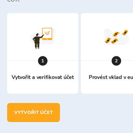
1
2
Vytvořit a verifikovat účet
Provést vklad v e
VYTVOŘIT ÚČET