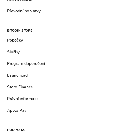
Převodní poplatky
BITCOIN STORE
Pobočky
Služby
Program doporučení
Launchpad
Store Finance
Právní informace
Apple Pay
PODPORA