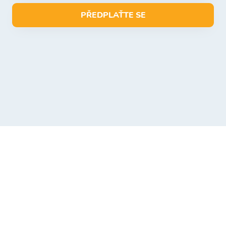
PŘEDPLAŤTE SE