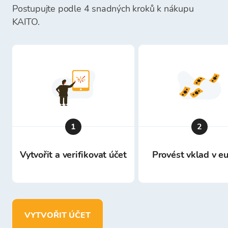
Postupujte podle 4 snadných kroků k nákupu
KAITO.
1
2
Vytvořit a verifikovat účet
Provést vklad v e
VYTVOŘIT ÚČET