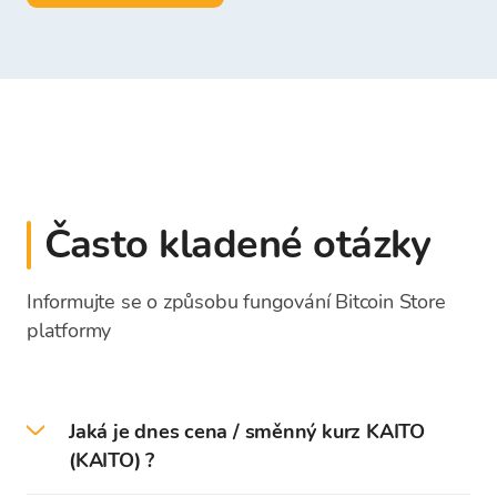
Často kladené otázky
Informujte se o způsobu fungování Bitcoin Store
platformy
Jaká je dnes cena / směnný kurz KAITO
(KAITO) ?