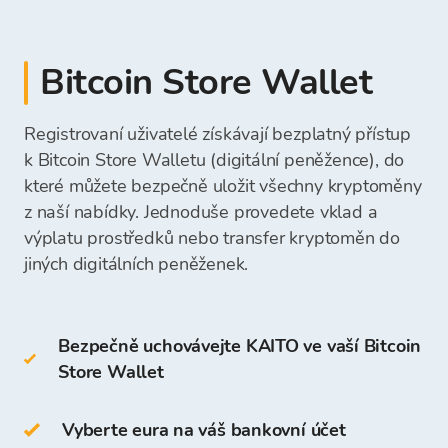
Jakmile je převod úspěšný, můžete prodat svou
bankovní převod
Teplé peněženky zahrnují:
Hotovost můžete přímo vložit na svůj účet
kryptoměnu.
platební složenka
Bitcoin Store ve směnárně.
Bitcoin Store Wallet
hotovostní platba v kamenné směnárně
desktopovou peněženku
Získané prostředky můžete přímo vybrat na svůj
Bitcoin Store
Částka vkladu bude okamžitě viditelná a
mobilní peněženku
bankovní účet nebo je ponechat ve vaší
připravená k vašemu dalšímu nákupu
Registrovaní uživatelé získávají bezplatný přístup
online peněženku
peněžence Bitcoin Store a použít je pro budoucí
kryptoměn.
Jakmile obdržíme vaši platbu, prostředky na
k Bitcoin Store Walletu (digitální peněžence), do
nákupy kryptoměn.
nákup kryptoměn budou dostupné ve vaší
které můžete bezpečně uložit všechny kryptoměny
Studené peněženky zahrnují:
peněžence Bitcoin Store a můžete začít
z naší nabídky. Jednoduše provedete vklad a
nakupovat kryptoměny.
výplatu prostředků nebo transfer kryptoměn do
hardwarovou peněženku
jiných digitálních peněženek.
papírovou peněženku
Bezpečně uchovávejte KAITO ve vaší Bitcoin
KAITO můžete také ukládat ve své
Store Wallet
vlastní
peněžence Bitcoin Store
.
Přístup a ukládání kryptoměn je zdarma pro
Vyberte eura na váš bankovní účet
všechny uživatele, kteří se zaregistrují na