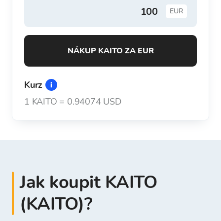
EUR
NÁKUP KAITO ZA EUR
Kurz
1
KAITO
=
0.94074 USD
Jak koupit KAITO
(KAITO)?