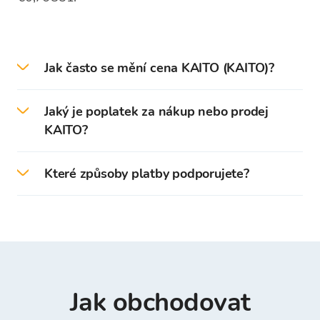
Jak často se mění cena KAITO (KAITO)?
Ceny kryptoměn se aktualizují každou sekundu
Jaký je poplatek za nákup nebo prodej
podle kurzů globálních burz. Seznam směnných
KAITO?
kurzů platformy Bitcoin Store ukazuje středový
směnný kurz pro kryptoměny. Při nákupu nebo
Bitcoin Store neúčtuje žádnou provizi při nákupu
prodeji kryptoměn bude zobrazen nákupní nebo
Které způsoby platby podporujete?
nebo prodeji kryptoměn. Kryptoměny jsou
prodejní kurz včetně poplatku.
kupovány/prodávány výhradně za jejich
Bitcoin Store podporuje nákup / prodej
nákupní/prodejní cenu. Směnný kurz Bitcoin
kryptoměn: Bezhotovostní platbou (bankovním
Store se může lišit o 1 % až 5 % ve srovnání s
převodem), hotovostí, internetovým a mobilním
kurzy globálních burz. Směnný kurz lze změnit s
bankovnictvím, Transferwise, Revolut (nutné
ohledem na požadovanou částku při zadávání
zadat "Variabilní symbol" do pole Reference)*.
objednávek. Vklad a výběr peněz z peněženky
Jak obchodovat
Bitcoin Store je bezplatný.