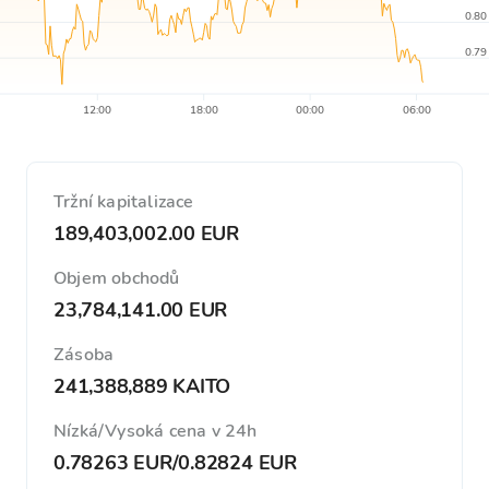
0.80
0.79
12:00
18:00
00:00
06:00
Tržní kapitalizace
189,403,002.00 EUR
Objem obchodů
23,784,141.00 EUR
Zásoba
241,388,889 KAITO
Nízká/Vysoká cena v 24h
0.78263 EUR
/
0.82824 EUR