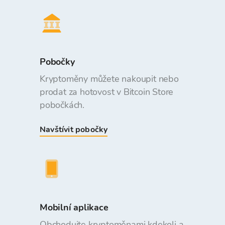
Pobočky
Kryptoměny můžete nakoupit nebo
prodat za hotovost v Bitcoin Store
pobočkách.
Navštívit pobočky
Mobilní aplikace
Obchodujte kryptoměnami kdekoli a