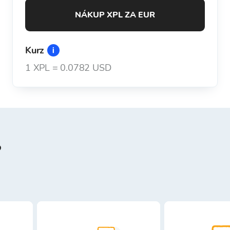
NÁKUP XPL ZA EUR
Kurz
1
XPL
=
0.0782 USD
?