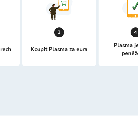
3
4
Plasma je
urech
Koupit Plasma za eura
peněž