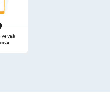
 ve vaší
ence