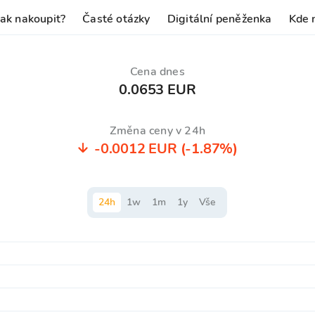
Jak nakoupit?
Časté otázky
Digitální peněženka
Kde 
Cena dnes
0.0653 EUR
Změna ceny v 24h
-0.0012 EUR
(-1.87%)
24
h
1
w
1
m
1
y
Vše