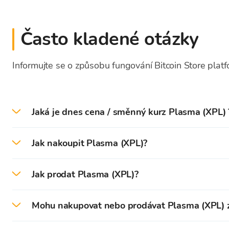
Často kladené otázky
Informujte se o způsobu fungování Bitcoin Store plat
Jaká je dnes cena / směnný kurz Plasma (XPL) 
Dne 2026-08-07 je aktuální cena / směnný kurz P
Jak nakoupit Plasma (XPL)?
Na platformě Bitcoin Store můžete snadno nakoupi
Jak prodat Plasma (XPL)?
Nejprve je třeba vytvořit a ověřit váš účet na obchod
Na platformě Bitcoin Store můžete snadno prodat P
Mohu nakupovat nebo prodávat Plasma (XPL) z
Po úspěšném ověření můžete
vložit (EUR)
na svou p
Kryptoměny uložené ve vaší peněžence Bitcoin Stor
Plasma (XPL) a další kryptoměny za hotovost může