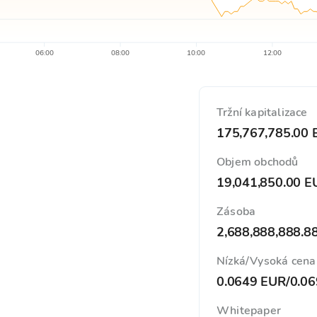
06:00
08:00
10:00
12:00
Tržní kapitalizace
175,767,785.00 
Objem obchodů
19,041,850.00 E
Zásoba
2,688,888,888.8
Nízká/Vysoká cena
0.0649 EUR
/
0.0
Whitepaper