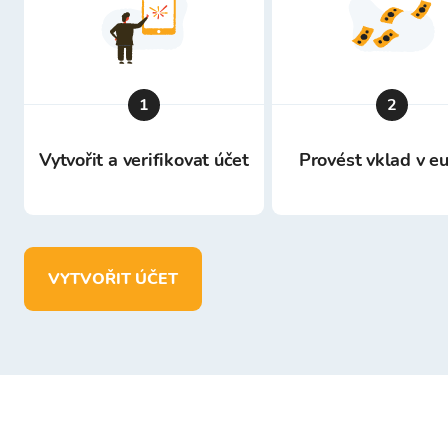
1
2
Vytvořit a verifikovat účet
Provést vklad v e
VYTVOŘIT ÚČET