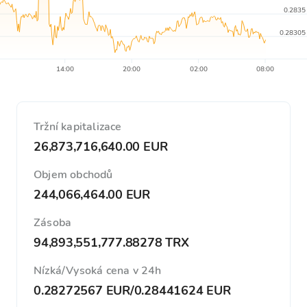
0.2835
0.28305
14:00
20:00
02:00
08:00
Tržní kapitalizace
26,873,716,640.00 EUR
Objem obchodů
244,066,464.00 EUR
Zásoba
94,893,551,777.88278 TRX
Nízká/Vysoká cena v 24h
0.28272567 EUR
/
0.28441624 EUR