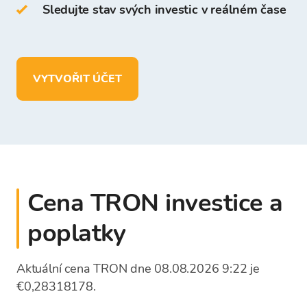
Sledujte stav svých investic v reálném čase
Ve vaší peněžence Bitcoin Store můžete:
uchovávat více než
150
kryptoměn
VYTVOŘIT ÚČET
vkládat, vybírat a ukládat prostředky
v
EUR
Cena TRON investice a
poplatky
Aktuální cena TRON dne 08.08.2026 9:22 je
€0,28318178.