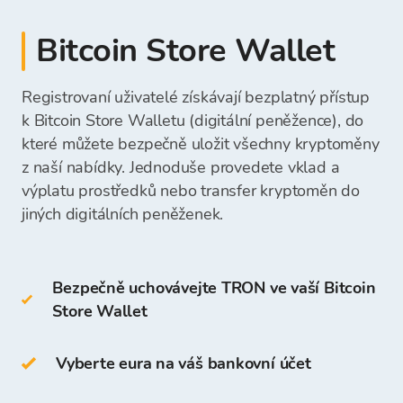
Hotovost můžete přímo vložit na svůj účet
kryptoměnu.
platební složenka
Bitcoin Store ve směnárně.
Bitcoin Store Wallet
hotovostní platba v kamenné směnárně
desktopovou peněženku
Získané prostředky můžete přímo vybrat na svůj
Bitcoin Store
Částka vkladu bude okamžitě viditelná a
mobilní peněženku
bankovní účet nebo je ponechat ve vaší
připravená k vašemu dalšímu nákupu
Registrovaní uživatelé získávají bezplatný přístup
online peněženku
peněžence Bitcoin Store a použít je pro budoucí
kryptoměn.
Jakmile obdržíme vaši platbu, prostředky na
k Bitcoin Store Walletu (digitální peněžence), do
nákupy kryptoměn.
nákup kryptoměn budou dostupné ve vaší
které můžete bezpečně uložit všechny kryptoměny
Studené peněženky zahrnují:
peněžence Bitcoin Store a můžete začít
z naší nabídky. Jednoduše provedete vklad a
nakupovat kryptoměny.
výplatu prostředků nebo transfer kryptoměn do
hardwarovou peněženku
jiných digitálních peněženek.
papírovou peněženku
Bezpečně uchovávejte TRON ve vaší Bitcoin
TRX můžete také ukládat ve své
Store Wallet
vlastní
peněžence Bitcoin Store
.
Přístup a ukládání kryptoměn je zdarma pro
Vyberte eura na váš bankovní účet
všechny uživatele, kteří se zaregistrují na
platformě Bitcoin Store.