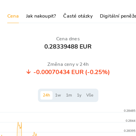
Cena
Jak nakoupit?
Časté otázky
Digitální peněž
Cena dnes
0.28339488 EUR
Změna ceny v 24h
-0.00070434 EUR
(-0.25%)
24
h
1
w
1
m
1
y
Vše
0.28485
0.2844
0.28395