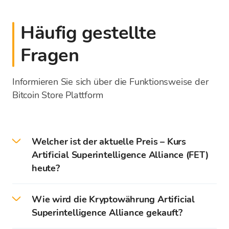
Häufig gestellte
Fragen
Informieren Sie sich über die Funktionsweise der
Bitcoin Store Plattform
Welcher ist der aktuelle Preis – Kurs
Artificial Superintelligence Alliance (FET)
heute?
Am heutigen Tag 9.8.2026. beträgt der
Wie wird die Kryptowährung Artificial
aktuelle Preis - Kurs FET: 0,1182 EUR
Superintelligence Alliance gekauft?