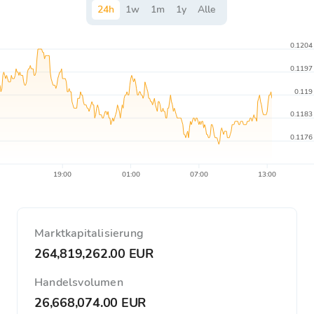
24
h
1
w
1
m
1
y
Alle
0.1204
0.1197
0.119
0.1183
0.1176
19:00
01:00
07:00
13:00
Marktkapitalisierung
264,819,262.00 EUR
Handelsvolumen
26,668,074.00 EUR