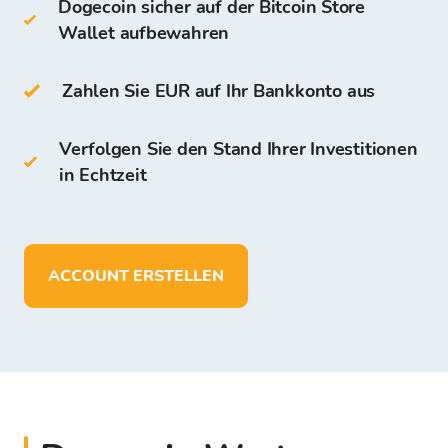
Dogecoin sicher auf der Bitcoin Store
Wallet aufbewahren
Papier-Wallet
Zahlen Sie EUR auf Ihr Bankkonto aus
DOGE können Sie auf der eigenen Bitcoin
Store Wallet aufbewahren. Der Zugriff
Verfolgen Sie den Stand Ihrer Investitionen
und die Aufbewahrung sind für alle
in Echtzeit
Nutzer, die auf der Bitcoin Store Plattform
registriert werden, kostenlos.
Im Unterschied zu anderen digitalen
ACCOUNT ERSTELLEN
Geldbeuteln können Sie auf der Bitcoin
Store Wallet folgendes:
über 150 Kryptowährungen speichern
das Depot und die Aufbewahrung der
Mittel in EUR durchführen