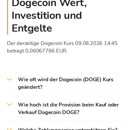
Dogecoin Wert,
Auszahlung der Mittel direkt auf das
Investition und
eigene Konto in der Bank
Entgelte
Der derzeitige Dogecoin Kurs 09.08.2026 14:45
beträgt 0,06067786 EUR.
Wie oft wird der Dogecoin (DOGE) Kurs
geändert?
Die Kryptowährungspreise werden
Wie hoch ist die Provision beim Kauf oder
sekundenweise aktualisiert, gemäß den Kursen
Verkauf Dogecoin DOGE?
der globalen Börsen. Auf der Kursliste der
Bitcoin Store Plattform wird der Mittelkurs für
Bitcoin Store stellt keine Provision beim Kauf
Kryptowährungen dargestellt. Beim Kauf oder