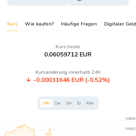
Kurs
Wie kaufen?
Häufige Fragen
Digitaler Gel
Kurs heute
0.06059712 EUR
Kursänderung innerhalb 24h
-0.00031646 EUR
(-0.52%)
24
h
1
w
1
m
1
y
Alle
0.0616
0.0612