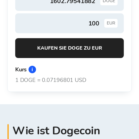
DOGE
EUR
KAUFEN SIE DOGE ZU EUR
Kurs
1
DOGE
=
0.07196801 USD
Wie ist Dogecoin