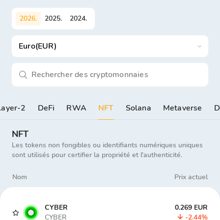
2026
.
2025
.
2024
.
Euro(EUR)
Layer-2
DeFi
RWA
NFT
Solana
Metaverse
D
NFT
Les tokens non fongibles ou identifiants numériques uniques
sont utilisés pour certifier la propriété et l'authenticité.
Nom
Prix actuel
CYBER
0.269 EUR
CYBER
-2.44%