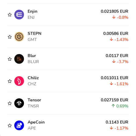
Enjin
0.021805 EUR
ENJ
-0.8%
STEPN
0.00586 EUR
GMT
-1.43%
Blur
0.0117 EUR
BLUR
-3.7%
Chiliz
0.011011 EUR
CHZ
-1.61%
Tensor
0.027159 EUR
TNSR
0.69%
ApeCoin
0.1143 EUR
APE
-1.17%