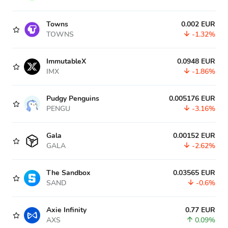
Towns
0.002 EUR
TOWNS
-1.32%
ImmutableX
0.0948 EUR
IMX
-1.86%
Pudgy Penguins
0.005176 EUR
PENGU
-3.16%
Gala
0.00152 EUR
GALA
-2.62%
The Sandbox
0.03565 EUR
SAND
-0.6%
Axie Infinity
0.77 EUR
AXS
0.09%