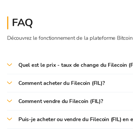
FAQ
Découvrez le fonctionnement de la plateforme Bitcoin
Quel est le prix - taux de change du Filecoin (F
Le prix actuel du FIL en direct aujourd'hui est de 0
Comment acheter du Filecoin (FIL)?
Sur la plateforme Bitcoin Store, vous pouvez facile
Comment vendre du Filecoin (FIL)?
Tout d'abord, vous devez créer et vérifier votre co
Sur la plateforme Bitcoin Store, vous pouvez facil
Puis-je acheter ou vendre du Filecoin (FIL) en 
Après une vérification réussie, vous pouvez déposer
Vous pouvez instantanément vendre les cryptomonnai
Vous pouvez acheter et vendre des cryptomonnaies e