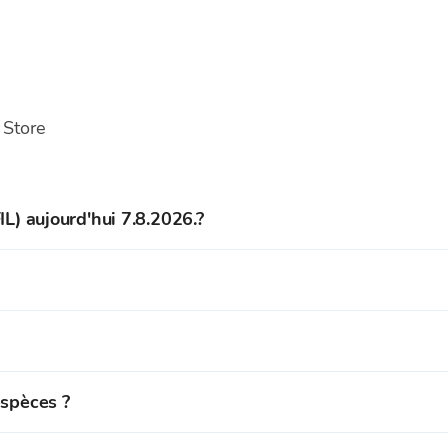
 Store
IL) aujourd'hui 7.8.2026.?
,5875 EUR .
ment acheter du Filecoin et
plus de 150 cryptomonnaies
au t
mpte sur la plateforme de trading de cryptomonnaies Bitcoin 
ement vendre du Filecoin
et plus de 150 cryptomonnaies
de n
espèces ?
 des fonds (EUR) sur votre portefeuille Bitcoin Store.
es stockées sur votre portefeuille Bitcoin Store.
n espèces dans les bureaux de change Bitcoin Store à Zagreb