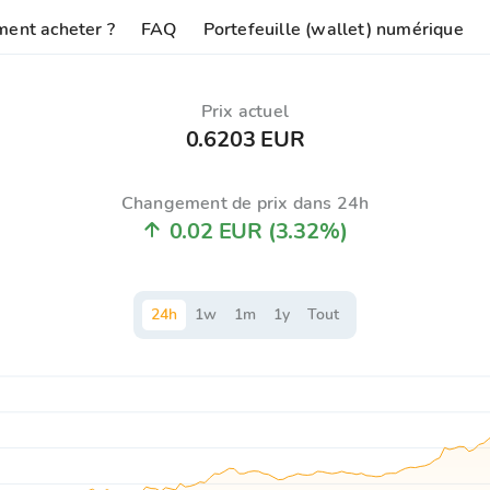
ent acheter ?
FAQ
Portefeuille (wallet) numérique
Prix ​​actuel
0.6203 EUR
Changement de prix dans 24h
0.02 EUR
(3.32%)
24
h
1
w
1
m
1
y
Tout