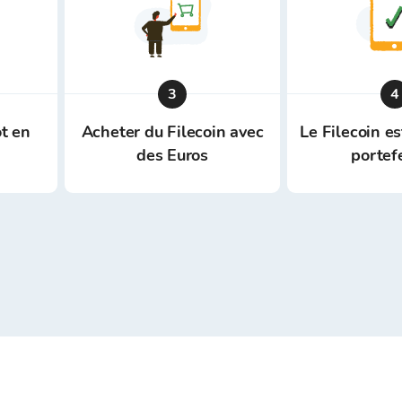
3
4
t en
Acheter du Filecoin avec
Le Filecoin e
des Euros
portef