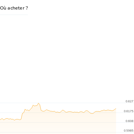
Où acheter ?
0.627
0.6175
0.608
0.5985