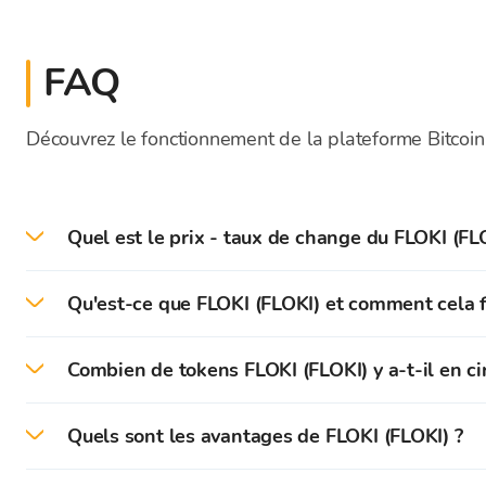
FAQ
Découvrez le fonctionnement de la plateforme Bitcoin
Quel est le prix - taux de change du FLOKI (FLO
Le prix actuel du FLOKI en direct aujourd'hui est 
Qu'est-ce que FLOKI (FLOKI) et comment cela f
FLOKI est un projet crypto né de la culture popula
Combien de tokens FLOKI (FLOKI) y a-t-il en cir
également le mème token le plus célèbre.
Au moment de la rédaction, il y a 9,5 trillions de to
FLOKI (FLOKI) a été nommé d'après le chien d'Elon M
Quels sont les avantages de FLOKI (FLOKI) ?
Le nombre maximum de tokens FLOKI qui peuvent être
Comme d'autres mème tokens, FLOKI met un accent 
Tout d'abord, FLOKI (FLOKI) possède une communaut