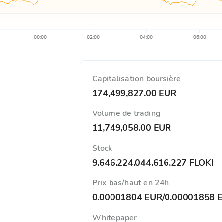
00:00
02:00
04:00
06:00
Capitalisation boursière
174,499,827.00 EUR
Volume de trading
11,749,058.00 EUR
Stock
9,646,224,044,616.227 FLOKI
Prix ​​bas/haut en 24h
0.00001804 EUR
/
0.00001858 
Whitepaper