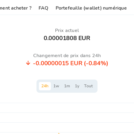
ent acheter ?
FAQ
Portefeuille (wallet) numérique
Prix ​​actuel
0.00001808 EUR
Changement de prix dans 24h
-0.00000015 EUR
(-0.84%)
24
h
1
w
1
m
1
y
Tout