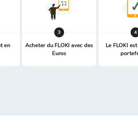
3
4
t en
Acheter du FLOKI avec des
Le FLOKI est
Euros
portef