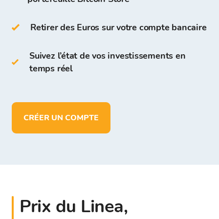
Sur le portefeuille Bitcoin Store, vous pouvez :
Retirer des Euros sur votre compte bancaire
stocker plus de 150 cryptomonnaies
déposer, retirer et stocker des fonds en
Suivez l’état de vos investissements en
EUR
temps réel
CRÉER UN COMPTE
Prix du Linea,