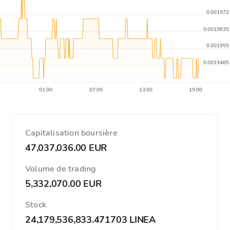
0.001972
0.0019635
0.001955
0.0019465
01:00
07:00
13:00
19:00
Capitalisation boursière
47,037,036.00 EUR
Volume de trading
5,332,070.00 EUR
Stock
24,179,536,833.471703 LINEA