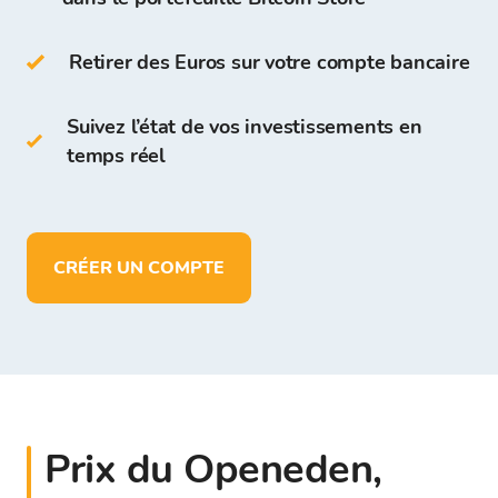
Sur le portefeuille Bitcoin Store, vous pouvez :
Retirer des Euros sur votre compte bancaire
stocker plus de 150 cryptomonnaies
déposer, retirer et stocker des fonds en
Suivez l’état de vos investissements en
EUR
temps réel
CRÉER UN COMPTE
Prix du Openeden,