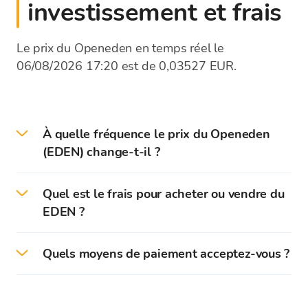
investissement et frais
Le prix du Openeden en temps réel le
06/08/2026 17:20 est de 0,03527 EUR.
À quelle fréquence le prix du Openeden
(EDEN) change-t-il ?
Les prix des cryptomonnaies sont mis à jour
Quel est le frais pour acheter ou vendre du
chaque seconde selon les taux des bourses
EDEN ?
mondiales. La liste des taux de change de la
plateforme Bitcoin Store affiche le taux de
Bitcoin Store ne prélève pas de commission lors
change moyen des cryptomonnaies. Lors de
Quels moyens de paiement acceptez-vous ?
de l'achat ou de la vente de cryptomonnaies.
l'achat ou de la vente de cryptomonnaies, le
Les cryptomonnaies sont achetées/vendues
taux d'achat ou de vente (avec les frais inclus)
Bitcoin Store accepte l'achat/vente de
exclusivement à leur taux d'achat ou de vente.
sera affiché.
cryptomonnaies : paiement sans numéraire
Le taux de change de Bitcoin Store peut varier