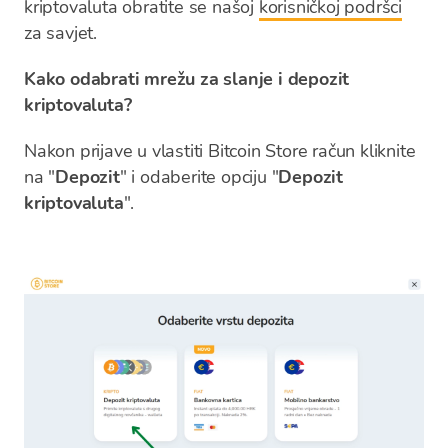
kriptovaluta obratite se našoj
korisničkoj podršci
za savjet.
Kako odabrati mrežu za slanje i depozit
kriptovaluta?
Nakon prijave u vlastiti Bitcoin Store račun kliknite
na "
Depozit
" i odaberite opciju "
Depozit
kriptovaluta
".