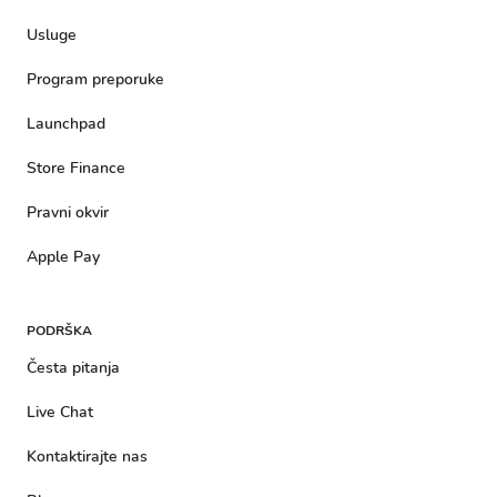
Usluge
Program preporuke
Launchpad
Store Finance
Pravni okvir
Apple Pay
PODRŠKA
Česta pitanja
Live Chat
Kontaktirajte nas