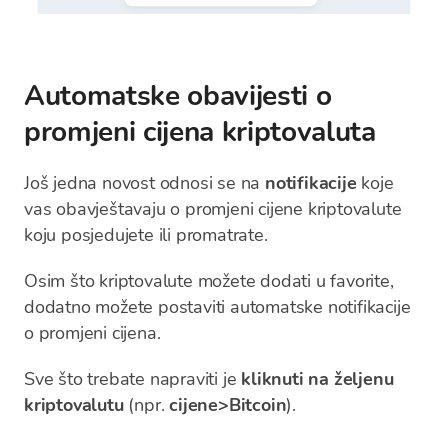
Automatske obavijesti o
promjeni cijena kriptovaluta
Još jedna novost odnosi se na
notifikacije
koje
vas obavještavaju o promjeni cijene kriptovalute
koju posjedujete ili promatrate.
Osim što kriptovalute možete dodati u favorite,
dodatno možete postaviti automatske notifikacije
o promjeni cijena.
Sve što trebate napraviti je
kliknuti na željenu
kriptovalutu
(npr.
cijene>Bitcoin
).