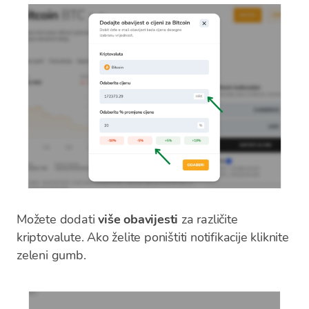
Možete dodati
više obavijesti
za različite
kriptovalute. Ako želite poništiti notifikacije kliknite
zeleni gumb.