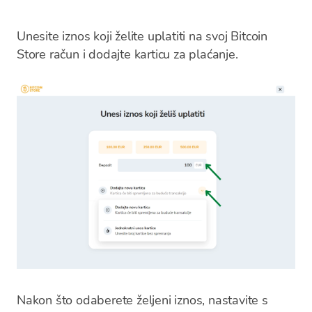
Unesite iznos koji želite uplatiti na svoj Bitcoin
Store račun i dodajte karticu za plaćanje.
Nakon što odaberete željeni iznos, nastavite s