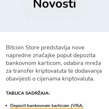
Bitcoin Store predstavlja nove
napredne značajke poput depozita
bankovnom karticom, odabira mreža
za transfer kriptovaluta te dodavanja
obavijesti o cijenama kriptovaluta.
TABLICA SADRŽAJA:
Depozit bankovnom karticom (VISA,