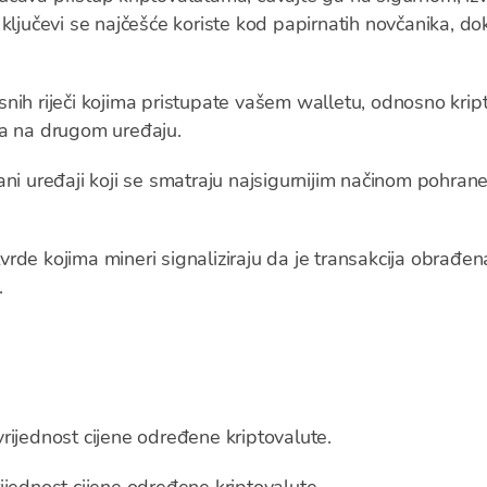
ključevi se najčešće koriste kod papirnatih novčanika, dok
snih riječi kojima pristupate vašem walletu, odnosno kri
nika na drugom uređaju.
rani uređaji koji se smatraju najsigurnijim načinom pohrane
vrde kojima mineri signaliziraju da je transakcija obrađen
.
vrijednost cijene određene kriptovalute.