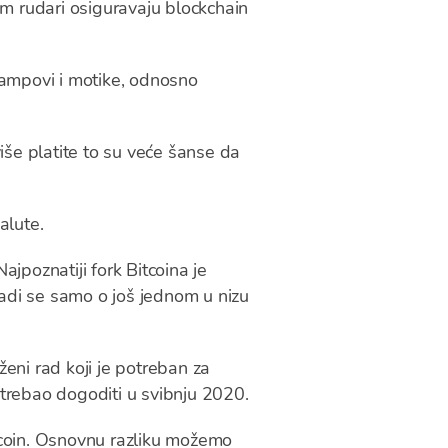
im rudari osiguravaju blockchain
rampovi i motike, odnosno
iše platite to su veće šanse da
alute.
jpoznatiji fork Bitcoina je
adi se samo o još jednom u nizu
eni rad koji je potreban za
 trebao dogoditi u svibnju 2020.
rcoin. Osnovnu razliku možemo