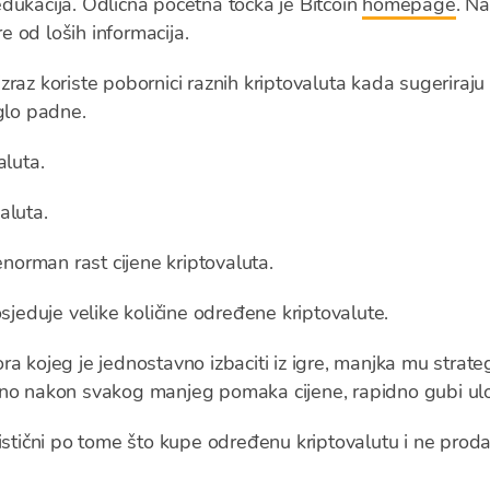
dukacija. Odlična početna točka je Bitcoin
homepage
. N
re od loših informacija.
izraz koriste pobornici raznih kriptovaluta kada sugerir
aglo padne.
aluta.
aluta.
 enorman rast cijene kriptovaluta.
posjeduje velike količine određene kriptovalute.
ora kojeg je jednostavno izbaciti iz igre, manjka mu strategi
eno nakon svakog manjeg pomaka cijene, rapidno gubi ul
istični po tome što kupe određenu kriptovalutu i ne proda