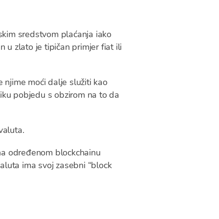
nskim sredstvom plaćanja iako
 zlato je tipičan primjer fiat ili
 njime moći dalje služiti kao
iku pobjedu s obzirom na to da
valuta.
u na određenom blockchainu
valuta ima svoj zasebni “block