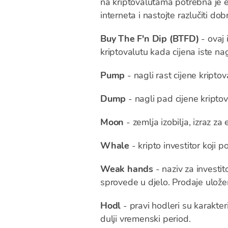
na kriptovalutama potrebna je e
interneta i nastojte razlučiti dob
Buy The F'n Dip (BTFD)
- ovaj 
kriptovalutu kada cijena iste n
Pump
- nagli rast cijene kriptov
Dump
- nagli pad cijene kriptov
Moon
- zemlja izobilja, izraz za
Whale
- kripto investitor koji 
Weak hands
- naziv za investit
sprovede u djelo. Prodaje ulož
Hodl
- pravi hodleri su karakter
dulji vremenski period.