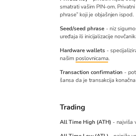
smatrati vašim PIN-om. Privatni 
phrase” koji je objašnjen ispod.
Seed/seed phrase
- niz sigurno
uređaja ili inicijalizacije novča
Hardware wallets
- specijalizi
našim
poslovnicama
.
Transaction confirmation
- pot
šansa da je transakcija konačna
Trading
All Time High (ATH)
- najviša 