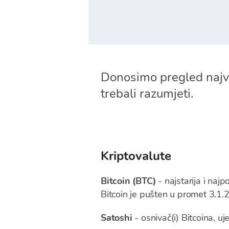
Donosimo pregled najvaž
trebali razumjeti.
Kriptovalute
Bitcoin (BTC)
- najstarija i naj
Bitcoin je pušten u promet 3.1.
Satoshi
- osnivač(i) Bitcoina, uj