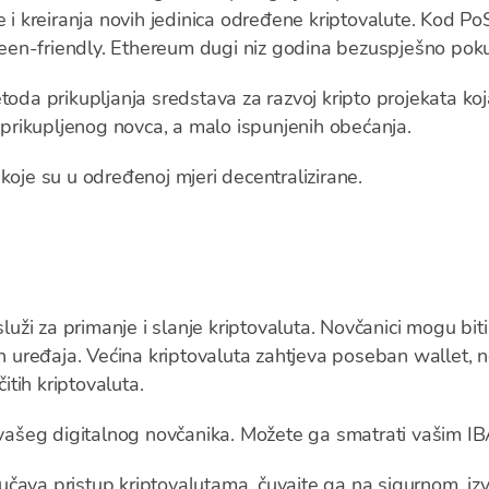
e i kreiranja novih jedinica određene kriptovalute. Kod P
en-friendly. Ethereum dugi niz godina bezuspješno pokuš
oda prikupljanja sredstava za razvoj kripto projekata koja
rikupljenog novca, a malo ispunjenih obećanja.
 koje su u određenoj mjeri decentralizirane.
služi za primanje i slanje kriptovaluta. Novčanici mogu biti
ih uređaja. Većina kriptovaluta zahtjeva poseban wallet, 
čitih kriptovaluta.
a vašeg digitalnog novčanika. Možete ga smatrati vašim 
ključava pristup kriptovalutama, čuvajte ga na sigurnom,