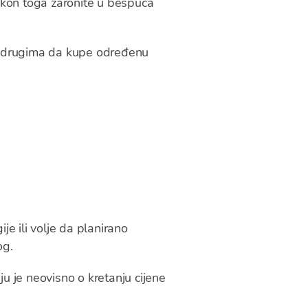
akon toga zaronite u bespuća
aju drugima da kupe određenu
je ili volje da planirano
og.
ju je neovisno o kretanju cijene