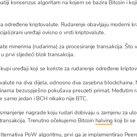
atiji konsenzus algoritam na kojem se bazira Bitcoin i koj
ica određene kriptovalute. Rudarenje obavljaju moderni k
cijalizirani uređaji ovisno o vrsti kriptovalute.
te minerima (rudarima) za procesiranje transakcija. Što v
u prvi sljedeći blok transakcija.
 skupi uređaji koji se koriste za rudarenje određene kriptov
alute na dva dijela, odnosno dva zasebna blockchaina. Na
dinama bezuspješno pokušava preuzeti primat. Međutim r
 je samo jedan i BCH nikako nije BTC.
smanjenje nagrade koju rudari dobivaju u zamjenu za ulož
 transakcija. Trenutno očekujemo Bitcoin
halving
koji bi se
lternativa PoW algoritmu, prvi ga je implementirao Pee