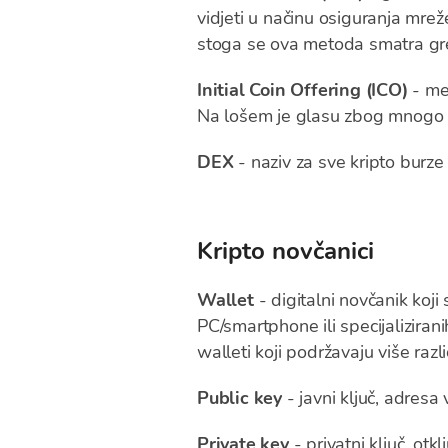
vidjeti u načinu osiguranja mrež
stoga se ova metoda smatra gre
Initial Coin Offering (ICO)
- met
Na lošem je glasu zbog mnogo p
DEX
- naziv za sve kripto burze
Kripto novčanici
Wallet
- digitalni novčanik koji 
PC/smartphone ili specijaliziran
walleti koji podržavaju više razli
Public key
- javni ključ, adres
Private key
- privatni ključ, ot