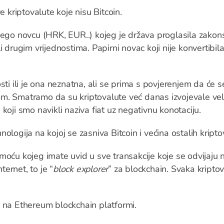
e kriptovalute koje nisu Bitcoin.
nego novcu (HRK, EUR..) kojeg je država proglasila zako
drugim vrijednostima. Papirni novac koji nije konvertibilan u
ti ili je ona neznatna, ali se prima s povjerenjem da će se
m. Smatramo da su kriptovalute već danas izvojevale vel
koji smo navikli naziva fiat uz negativnu konotaciju.
ologija na kojoj se zasniva Bitcoin i većina ostalih kripto
moću kojeg imate uvid u sve transakcije koje se odvijaj
ternet, to je “
block explorer
” za blockchain. Svaka kripto
i na Ethereum blockchain platformi.