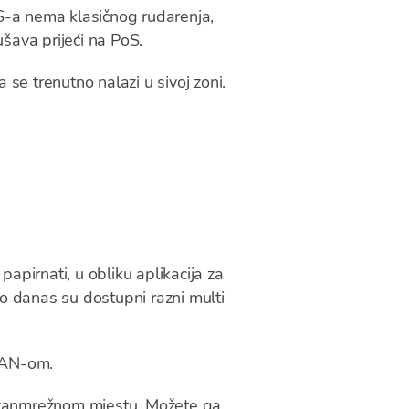
oS-a nema klasičnog rudarenja,
ava prijeći na PoS.
 se trenutno nalazi u sivoj zoni.
 papirnati, u obliku aplikacija za
no danas su dostupni razni multi
IBAN-om.
 izvanmrežnom mjestu. Možete ga