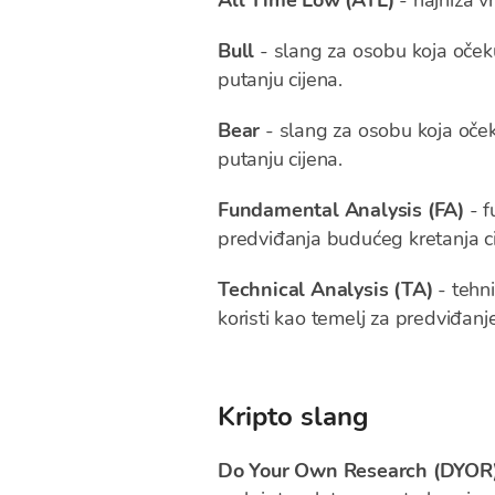
All Time Low (ATL)
- najniža v
Bull
- slang za osobu koja očekuj
putanju cijena.
Bear
- slang za osobu koja očeku
putanju cijena.
Fundamental Analysis (FA)
- f
predviđanja budućeg kretanja ci
Technical Analysis (TA)
- tehni
koristi kao temelj za predviđanj
Kripto slang
Do Your Own Research (DYOR