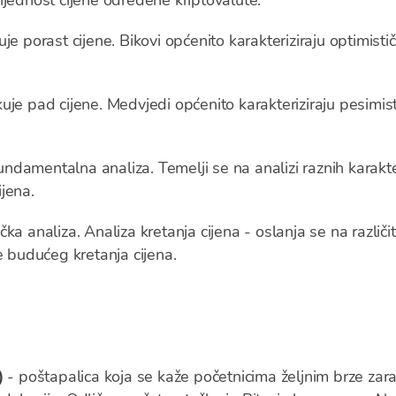
rijednost cijene određene kriptovalute.
e porast cijene. Bikovi općenito karakteriziraju optimistič
je pad cijene. Medvjedi općenito karakteriziraju pesimistič
undamentalna analiza. Temelji se na analizi raznih karakter
jena.
čka analiza. Analiza kretanja cijena - oslanja se na različi
e budućeg kretanja cijena.
)
- poštapalica koja se kaže početnicima željnim brze zarade.