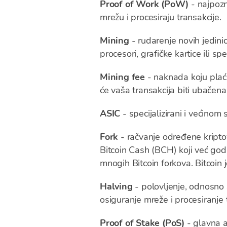
Proof of Work (PoW)
- najpozn
mrežu i procesiraju transakcije.
Mining
- rudarenje novih jedin
procesori, grafičke kartice ili spe
Mining fee
- naknada koju plaća
će vaša transakcija biti ubačena 
ASIC
- specijalizirani i većinom
Fork
- račvanje određene kriptov
Bitcoin Cash (BCH) koji već go
mnogih Bitcoin forkova. Bitcoin
Halving
- polovljenje, odnosno 
osiguranje mreže i procesiranje
Proof of Stake (PoS)
- glavna a