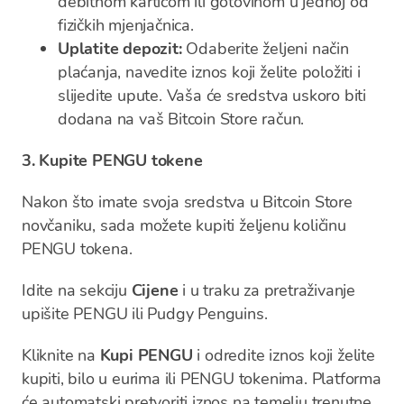
debitnom karticom ili gotovinom u jednoj od
fizičkih mjenjačnica.
Uplatite depozit:
Odaberite željeni način
plaćanja, navedite iznos koji želite položiti i
slijedite upute. Vaša će sredstva uskoro biti
dodana na vaš Bitcoin Store račun.
3. Kupite PENGU tokene
Nakon što imate svoja sredstva u Bitcoin Store
novčaniku, sada možete kupiti željenu količinu
PENGU tokena.
Idite na sekciju
Cijene
i u traku za pretraživanje
upišite PENGU ili Pudgy Penguins.
Kliknite na
Kupi PENGU
i odredite iznos koji želite
kupiti, bilo u eurima ili PENGU tokenima. Platforma
će automatski pretvoriti iznos na temelju trenutne