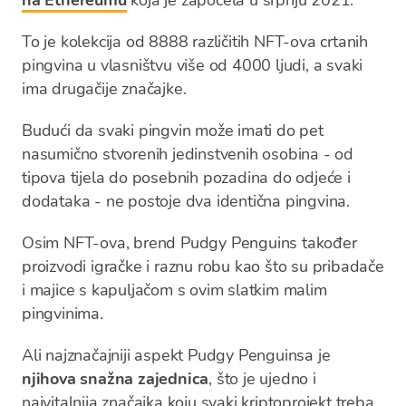
na Ethereumu
koja je započela u srpnju 2021.
To je kolekcija od 8888 različitih NFT-ova crtanih
pingvina u vlasništvu više od 4000 ljudi, a svaki
ima drugačije značajke.
Budući da svaki pingvin može imati do pet
nasumično stvorenih jedinstvenih osobina - od
tipova tijela do posebnih pozadina do odjeće i
dodataka - ne postoje dva identična pingvina.
Osim NFT-ova, brend Pudgy Penguins također
proizvodi igračke i raznu robu kao što su pribadače
i majice s kapuljačom s ovim slatkim malim
pingvinima.
Ali najznačajniji aspekt Pudgy Penguinsa je
njihova snažna zajednica
, što je ujedno i
najvitalnija značajka koju svaki kriptoprojekt treba