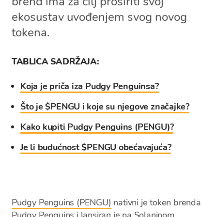
brend ima za cilj proširiti svoj
ekosustav uvođenjem svog novog
tokena.
TABLICA SADRŽAJA:
Koja je priča iza Pudgy Penguinsa?
Što je $PENGU i koje su njegove značajke?
Kako kupiti Pudgy Penguins (PENGU)?
Je li budućnost $PENGU obećavajuća?
Pudgy Penguins (PENGU)
nativni je token brenda
Pudgy Penguins i lansiran je na Solaninom