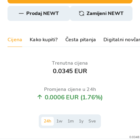
prodaj NEWT
Zamijeni NEWT
Cijena
Kako kupiti?
Česta pitanja
Digitalni novča
Trenutna cijena
0.0345 EUR
Promjena cijene u 24h
0.0006 EUR
(1.76%)
24
h
1
w
1
m
1
y
Sve
0.0348