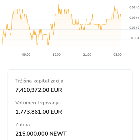
0.0346
0.0344
0.0342
0.034
09:00
15:00
21:00
03:00
Tržišna kapitalizacija
7,410,972.00 EUR
Volumen trgovanja
1,773,861.00 EUR
Zaliha
215,000,000 NEWT