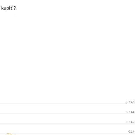
 kupiti?
0.146
0.144
0.142
0.14