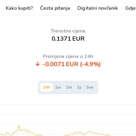
Kako kupiti?
Česta pitanja
Digitalni novčanik
Gdje
Trenutna cijena
0.1371 EUR
Promjena cijene u 24h
-0.0071 EUR
(-4.9%)
24
h
1
w
1
m
1
y
Sve