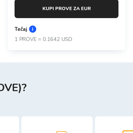
KUPI PROVE ZA EUR
Tečaj
1
PROVE
=
0.1642 USD
ROVE)?