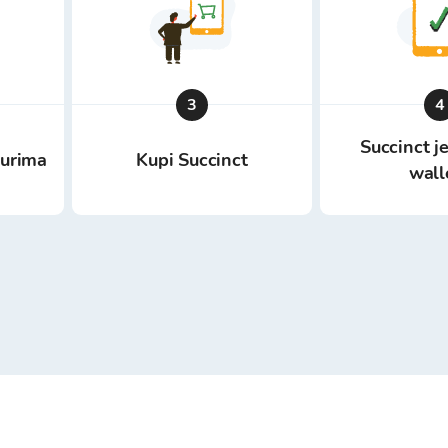
3
4
Succinct j
eurima
Kupi Succinct
wall