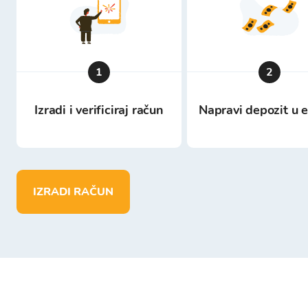
1
2
Izradi i verificiraj račun
Napravi depozit u 
IZRADI RAČUN