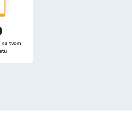
e na tvom
etu