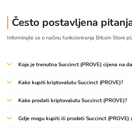
Često postavljena pitanj
Informirajte se o načinu funkcioniranja Bitcoin Store p
Koja je trenutna Succinct (PROVE) cijena na da
Trenutna cijena - tečaj PROVE na današnji dan izno
Kako kupiti kriptovalutu Succinct (PROVE)?
Na Bitcoin Store platformi možete jednostavno izvrši
Kako prodati kriptovalutu Succinct (PROVE)?
Za početak potrebno je izraditi Bitcoin Store korisnič
Na Bitcoin Store platformi možete jednostavno izvrš
kriptovalutama.
Gdje mogu kupiti ili prodati Succinct (PROVE) 
Kriptovalute koje su pohranjene na vašem
Bitcoin 
Nakon uspješne verifikacije možete izvršiti depozit
Kriptovalute možete kupiti i prodati za gotovinu u
B