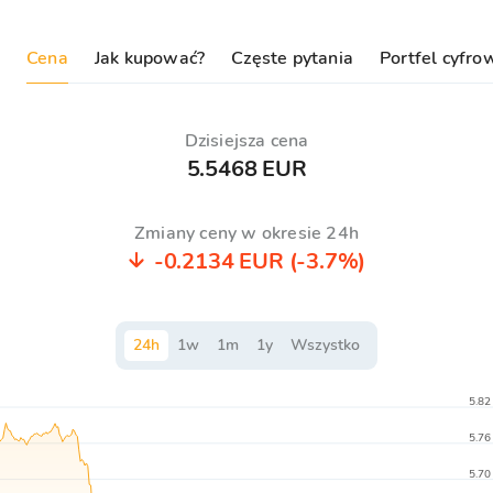
Cena
Jak kupować?
Częste pytania
Portfel cyfro
Dzisiejsza cena
5.5468 EUR
Zmiany ceny w okresie 24h
-0.2134 EUR
(-3.7%)
24
h
1
w
1
m
1
y
Wszystko
5.82
5.76
5.70