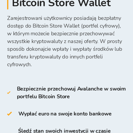
Bitcoin Store Wallet
który umożliwia budowanie blockchainów
portfel mobilny (mobile wallet),
Środki ze sprzedaży możesz bezpośrednio
punkcie wymiany Bitcoin Store.
warstwy 1 lub warstwy 2.
Wpłacona kwota będzie natychmiast widoczna i
portfel online (online wallet).
wypłacić na swoje konto bankowe lub zachować
gotowa na Twój następny zakup kryptowalut.
Zarejestrowani użytkownicy posiadają bezpłatny
na swoim Portfelu Bitcoin Store i wykorzystać
Gdy otrzymamy Twoją płatność, środki na zakup
dostęp do Bitcoin Store Wallet (portfel cyfrowy),
do przyszłych zakupów kryptowalut.
Sieć Avalanche ma własny token
AVAX
token.
Do portfeli zimnych należą:
kryptowalut będą dostępne w Twoim Portfelu
w którym możecie bezpiecznie przechowywać
Bitcoin Store, i możesz zacząć kupować
wszystkie kryptowaluty z naszej oferty. W prosty
kryptowaluty.
sposób dokonajcie wpłaty i wypłaty środków lub
portfel sprzętowy (hardware wallet),
portfel papierowy (paper wallet).
transferu kryptowaluty do innych portfeli
cyfrowych.
Możesz również przechowywać AVAX na
swoim
Portfelu Bitcoin Store
.
Bezpiecznie przechowuj Avalanche w swoim
portfelu Bitcoin Store
Dostęp do kryptowalut oraz ich
przechowywanie jest bezpłatne dla wszystkich
użytkowników, którzy zarejestrują się na
Wypłać euro na swoje konto bankowe
Platformie Bitcoin Store.
Śledź stan swoich inwestycji w czasie
Na Portfelu Bitcoin Store możesz: