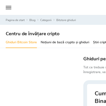
Pagina de start
Blog
Categorii
bitstore ghiduri
Centru de învățare cripto
Ghiduri Bitcoin Store
Noțiuni de bază crypto și ghiduri
Știri crip
Ghiduri pe
Tot ce trebuie 
înregistrare, v
Cum 
Bina