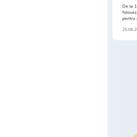
De la 1
foloseș
pentru 
25.06.