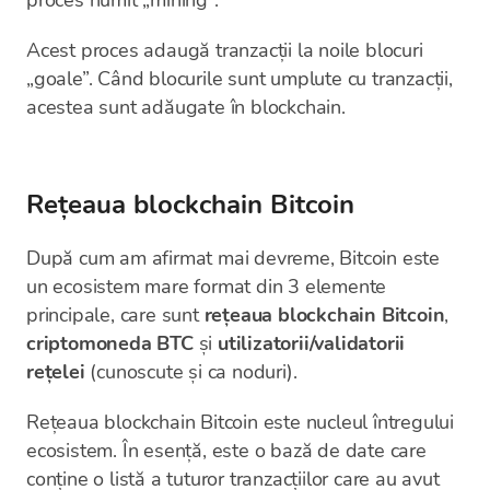
proces numit „mining”.
Acest proces adaugă tranzacții la noile blocuri
„goale”. Când blocurile sunt umplute cu tranzacții,
acestea sunt adăugate în blockchain.
Rețeaua blockchain Bitcoin
După cum am afirmat mai devreme, Bitcoin este
un ecosistem mare format din 3 elemente
principale, care sunt
rețeaua blockchain Bitcoin
,
criptomoneda BTC
și
utilizatorii/validatorii
rețelei
(cunoscute și ca noduri).
Rețeaua blockchain Bitcoin este nucleul întregului
ecosistem. În esență, este o bază de date care
conține o listă a tuturor tranzacțiilor care au avut