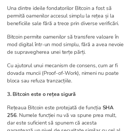
Una dintre ideile fondatorilor Bitcoin a fost să
permită oamenilor accesul simplu la rețea și la
beneficiile sale fără a trece prin diverse verificări.
Bitcoin permite oamenilor să transfere valoare în
mod digital într-un mod simplu, fără a avea nevoie
de supravegherea unei terțe părți.
Cu ajutorul unui mecanism de consens, cum ar fi
dovada muncii (Proof-of-Work), nimeni nu poate
bloca sau refuza tranzacțiile.
3. Bitcoin este o rețea sigură
Rețeaua Bitcoin este protejată de funcția
SHA
256
. Numele funcției nu vă va spune prea mult,
dar este suficient să spunem că acesta
garantează un nivel de securitate similar cu cel al