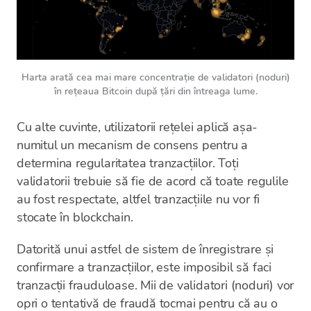
Harta arată cea mai mare concentrație de validatori (noduri)
în rețeaua Bitcoin după țări din întreaga lume.
Cu alte cuvinte, utilizatorii rețelei aplică așa-
numitul un mecanism de consens pentru a
determina regularitatea tranzacțiilor. Toți
validatorii trebuie să fie de acord că toate regulile
au fost respectate, altfel tranzacțiile nu vor fi
stocate în blockchain.
Datorită unui astfel de sistem de înregistrare și
confirmare a tranzacțiilor, este imposibil să faci
tranzacții frauduloase. Mii de validatori (noduri) vor
opri o tentativă de fraudă tocmai pentru că au o