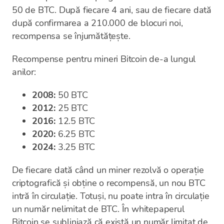
50 de BTC. După fiecare 4 ani, sau de fiecare dată
după confirmarea a 210.000 de blocuri noi,
recompensa se înjumătățește.
Recompense pentru mineri Bitcoin de-a lungul
anilor:
2008:
50 BTC
2012:
25 BTC
2016:
12.5 BTC
2020:
6.25 BTC
2024:
3.25 BTC
De fiecare dată când un miner rezolvă o operație
criptografică și obține o recompensă, un nou BTC
intră în circulație. Totuși, nu poate intra în circulație
un număr nelimitat de BTC. În whitepaperul
Bitcoin se subliniază că există un număr limitat de