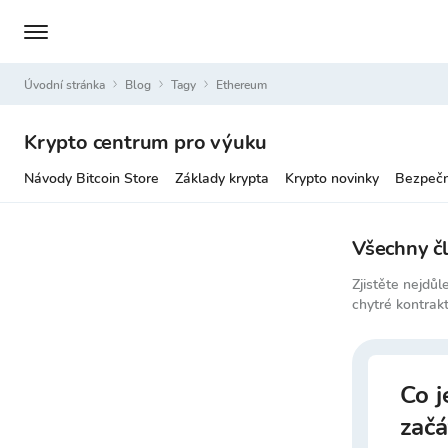
Úvodní stránka
Blog
Tagy
ethereum
Krypto centrum pro výuku
Návody Bitcoin Store
Základy krypta
Krypto novinky
Bezpečn
Všechny č
Zjistěte nejdůl
chytré kontrak
Co j
začá