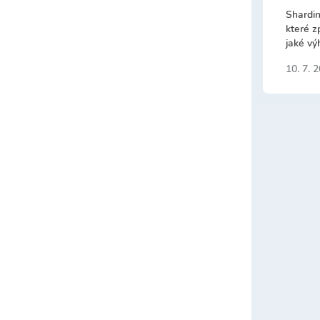
Shardin
které z
jaké vý
10. 7. 