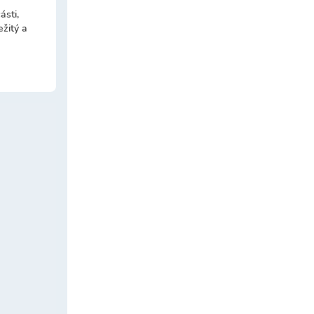
ásti,
ežitý a