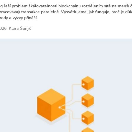
g řeší problém škálovatelnosti blockchainu rozdělením sítě na menší č
pracovávají transakce paralelně. Vysvětlujeme, jak funguje, proč je důl
hody a výzvy přináší.
2026
Klara Šunjić