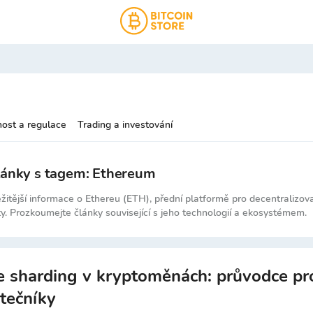
ost a regulace
Trading a investování
lánky s tagem: Ethereum
ežitější informace o Ethereu (ETH), přední platformě pro decentralizov
ty. Prozkoumejte články související s jeho technologií a ekosystémem.
e sharding v kryptoměnách: průvodce pr
tečníky