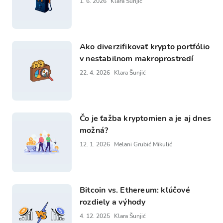
1. 6. 2026
Klara Šunjić
Ako diverzifikovať krypto portfólio
v nestabilnom makroprostredí
22. 4. 2026
Klara Šunjić
Čo je ťažba kryptomien a je aj dnes
možná?
12. 1. 2026
Melani Grubić Mikulić
Bitcoin vs. Ethereum: kľúčové
rozdiely a výhody
4. 12. 2025
Klara Šunjić