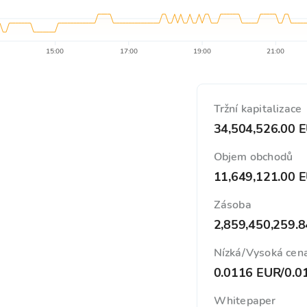
15:00
17:00
19:00
21:00
Tržní kapitalizace
34,504,526.00 
Objem obchodů
11,649,121.00 
Zásoba
2,859,450,259.
Nízká/Vysoká cen
0.0116 EUR
/
0.0
Whitepaper