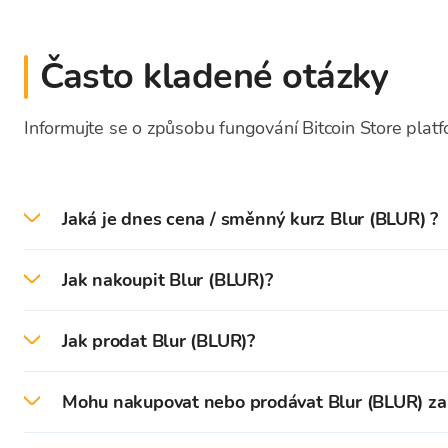
Často kladené otázky
Informujte se o způsobu fungování Bitcoin Store plat
Jaká je dnes cena / směnný kurz Blur (BLUR) ?
Dne 2026-08-04 je aktuální cena / směnný kurz B
Jak nakoupit Blur (BLUR)?
Na platformě Bitcoin Store můžete snadno nakoupit
Jak prodat Blur (BLUR)?
Nejprve je třeba vytvořit a ověřit váš účet na obchod
Na platformě Bitcoin Store můžete snadno prodat B
Mohu nakupovat nebo prodávat Blur (BLUR) za
Po úspěšném ověření můžete
vložit (EUR)
na svou p
Kryptoměny uložené ve vaší peněžence Bitcoin Stor
Blur (BLUR) a další kryptoměny za hotovost můžet