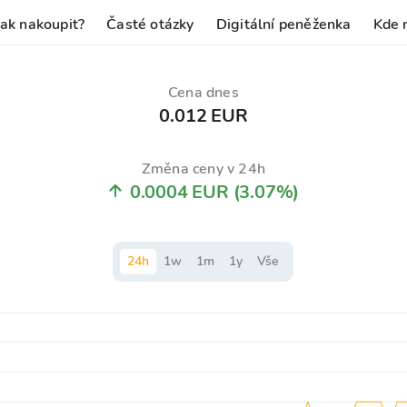
Jak nakoupit?
Časté otázky
Digitální peněženka
Kde 
Cena dnes
0.012 EUR
Změna ceny v 24h
0.0004 EUR
(3.07%)
24
h
1
w
1
m
1
y
Vše