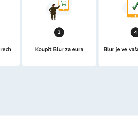
3
4
urech
Koupit Blur za eura
Blur je ve va