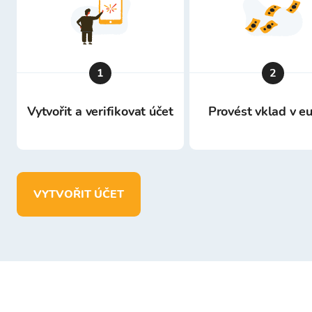
1
2
Vytvořit a verifikovat účet
Provést vklad v e
VYTVOŘIT ÚČET