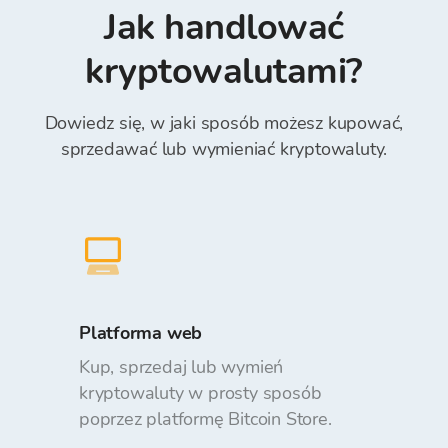
"Numer referncyjny" w polu Reference)*.
Jak handlować
Wpłacanie i wypłacanie środków z portfela
Bitcoin Store jest bezpłatne.
kryptowalutami?
Dowiedz się, w jaki sposób możesz kupować,
sprzedawać lub wymieniać kryptowaluty.
Platforma web
Kup, sprzedaj lub wymień
kryptowaluty w prosty sposób
poprzez platformę Bitcoin Store.