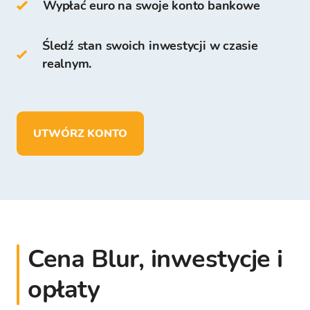
Wypłać euro na swoje konto bankowe
Platformie Bitcoin Store.
Śledź stan swoich inwestycji w czasie
Na Portfelu Bitcoin Store możesz:
realnym.
przechowywać ponad
150 kryptowalut
,
wpłacać, wypłacać i przechowywać środki
w EUR.
UTWÓRZ KONTO
Cena Blur, inwestycje i
opłaty