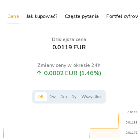
Cena
Jak kupować?
Częste pytania
Portfel cyfro
Dzisiejsza cena
0.0119 EUR
Zmiany ceny w okresie 24h
0.0002 EUR
(1.46%)
24
h
1
w
1
m
1
y
Wszystko
0.0119
0.01183
0.01176