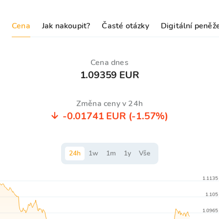
Cena
Jak nakoupit?
Časté otázky
Digitální peněž
Cena dnes
1.09359 EUR
Změna ceny v 24h
-0.01741 EUR
(-1.57%)
24
h
1
w
1
m
1
y
Vše
1.1135
1.105
1.0965