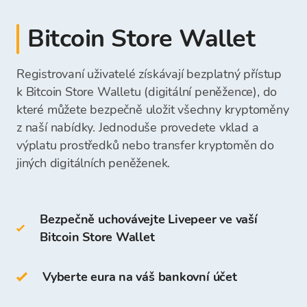
Hotovost můžete přímo vložit na svůj účet
kryptoměnu.
platební složenka
Bitcoin Store ve směnárně.
Bitcoin Store Wallet
hotovostní platba v kamenné směnárně
desktopovou peněženku
Získané prostředky můžete přímo vybrat na svůj
Bitcoin Store
Částka vkladu bude okamžitě viditelná a
mobilní peněženku
bankovní účet nebo je ponechat ve vaší
připravená k vašemu dalšímu nákupu
Registrovaní uživatelé získávají bezplatný přístup
online peněženku
peněžence Bitcoin Store a použít je pro budoucí
kryptoměn.
Jakmile obdržíme vaši platbu, prostředky na
k Bitcoin Store Walletu (digitální peněžence), do
nákupy kryptoměn.
nákup kryptoměn budou dostupné ve vaší
které můžete bezpečně uložit všechny kryptoměny
Studené peněženky zahrnují:
peněžence Bitcoin Store a můžete začít
z naší nabídky. Jednoduše provedete vklad a
nakupovat kryptoměny.
výplatu prostředků nebo transfer kryptoměn do
hardwarovou peněženku
jiných digitálních peněženek.
papírovou peněženku
Bezpečně uchovávejte Livepeer ve vaší
LPT můžete také ukládat ve své
Bitcoin Store Wallet
vlastní
peněžence Bitcoin Store
.
Přístup a ukládání kryptoměn je zdarma pro
Vyberte eura na váš bankovní účet
všechny uživatele, kteří se zaregistrují na
platformě Bitcoin Store.