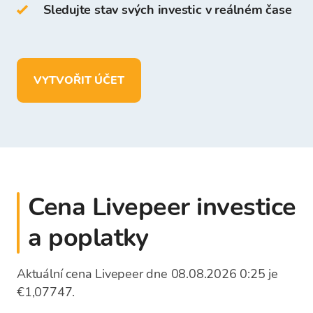
Sledujte stav svých investic v reálném čase
Ve vaší peněžence Bitcoin Store můžete:
uchovávat více než
150
kryptoměn
VYTVOŘIT ÚČET
vkládat, vybírat a ukládat prostředky
v
EUR
Cena Livepeer investice
a poplatky
Aktuální cena Livepeer dne 08.08.2026 0:25 je
€1,07747.