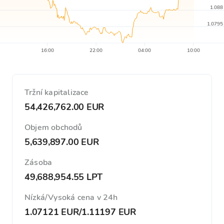
1.088
1.0795
16:00
22:00
04:00
10:00
Tržní kapitalizace
54,426,762.00 EUR
Objem obchodů
5,639,897.00 EUR
Zásoba
49,688,954.55 LPT
Nízká/Vysoká cena v 24h
1.07121 EUR
/
1.11197 EUR