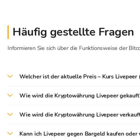
Häufig gestellte Fragen
Informieren Sie sich über die Funktionsweise der Bitc
Welcher ist der aktuelle Preis – Kurs Livepeer
Am heutigen Tag 9.8.2026. beträgt der aktuelle P
Wie wird die Kryptowährung Livepeer gekauft
Auf der Bitcoin Store Plattform können Sie den Ka
Wie wird die Kryptowährung Livepeer verkauf
Zuerst ist es erforderlich, ein Bitcoin Store Nutzer
Auf der Bitcoin Store Plattform können Sie den Ve
für den Handel mit Kryptowährungen zu verwirklich
Kann ich Livepeer gegen Bargeld kaufen oder 