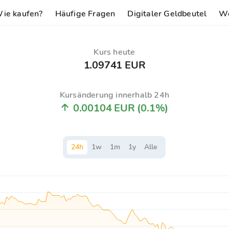
ie kaufen?
Häufige Fragen
Digitaler Geldbeutel
Wo
Kurs heute
1.09741 EUR
Kursänderung innerhalb 24h
0.00104 EUR
(0.1%)
24
h
1
w
1
m
1
y
Alle