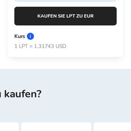
KAUFEN SIE LPT ZU EUR
Kurs
1
LPT
=
1.31743 USD
u kaufen?