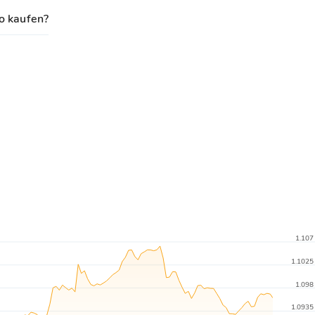
 kaufen?
1.107
1.1025
1.098
1.0935