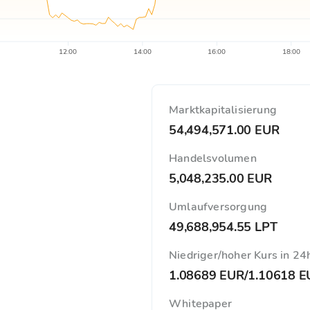
12:00
14:00
16:00
18:00
Marktkapitalisierung
54,494,571.00 EUR
Handelsvolumen
5,048,235.00 EUR
Umlaufversorgung
49,688,954.55 LPT
Niedriger/hoher Kurs in 24
1.08689 EUR
/
1.10618 E
Whitepaper