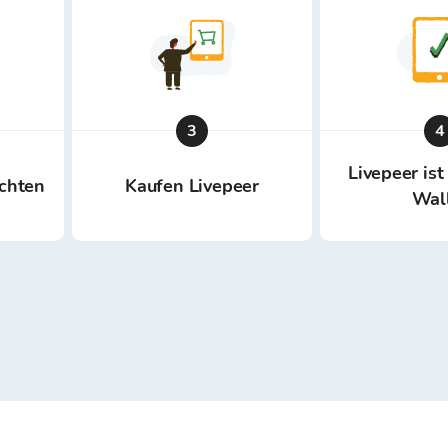
3
4
Livepeer ist
ichten
Kaufen Livepeer
Wal