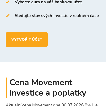
Přístup a ukládání kryptoměn je zdarma pro
Vyberte eura na váš bankovní účet
všechny uživatele, kteří se zaregistrují na
platformě Bitcoin Store.
Sledujte stav svých investic v reálném čase
Ve vaší peněžence Bitcoin Store můžete:
uchovávat více než
150
kryptoměn
VYTVOŘIT ÚČET
vkládat, vybírat a ukládat prostředky
v
EUR
Cena Movement
investice a poplatky
Aktuální cena Movement dne 30.07.2026 8:41 je