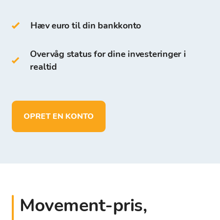
Bitcoin Store Platformen.
Hæv euro til din bankkonto
I modsætning til andre digitale wallets kan du
på Bitcoin Store Wallet:
Overvåg status for dine investeringer i
realtid
opbevare mere end 150 kryptovalutaer
foretage indskud og opbevare midler i
EUR
udbetale midler direkte til din egen
OPRET EN KONTO
bankkonto
Movement-pris,