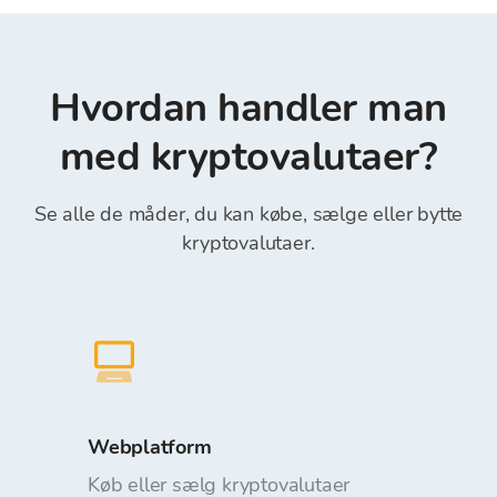
kontantløs betaling (bankoverførsel), kontant
børskurser. Valutakursen kan ændres med
betaling, internet- og mobilbank, Transferwise,
hensyn til det anmodede beløb ved
Revolut (det er obligatorisk at indtaste
ordreplacering. Indbetaling og udbetaling af
“Referencenummer” i feltet Reference)*.
Hvordan handler man
midler fra Bitcoin Store Wallet er gratis.
med kryptovalutaer?
Se alle de måder, du kan købe, sælge eller bytte
kryptovalutaer.
Webplatform
Køb eller sælg kryptovalutaer