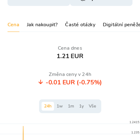
Cena
Jak nakoupit?
Časté otázky
Digitální peněž
Cena dnes
1.21 EUR
Změna ceny v 24h
-0.01 EUR
(-0.75%)
24
h
1
w
1
m
1
y
Vše
1.2415
1.235