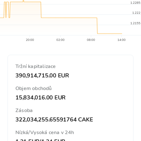
1.2285
1.222
1.2155
20:00
02:00
08:00
14:00
Tržní kapitalizace
390,914,715.00 EUR
Objem obchodů
15,834,016.00 EUR
Zásoba
322,034,255.65591764 CAKE
Nízká/Vysoká cena v 24h