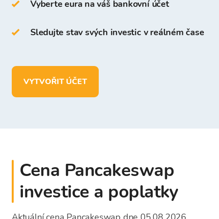
Přístup a ukládání kryptoměn je zdarma pro
Vyberte eura na váš bankovní účet
všechny uživatele, kteří se zaregistrují na
platformě Bitcoin Store.
Sledujte stav svých investic v reálném čase
Ve vaší peněžence Bitcoin Store můžete:
uchovávat více než
150
kryptoměn
VYTVOŘIT ÚČET
vkládat, vybírat a ukládat prostředky
v
EUR
Cena Pancakeswap
investice a poplatky
Aktuální cena Pancakeswap dne 05.08.2026