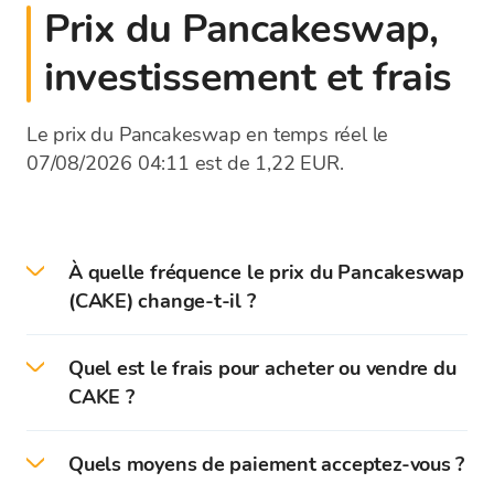
Prix du Pancakeswap,
investissement et frais
Le prix du Pancakeswap en temps réel le
07/08/2026 04:11 est de 1,22 EUR.
À quelle fréquence le prix du Pancakeswap
(CAKE) change-t-il ?
Les prix des cryptomonnaies sont mis à jour
Quel est le frais pour acheter ou vendre du
chaque seconde selon les taux des bourses
CAKE ?
mondiales. La liste des taux de change de la
plateforme Bitcoin Store affiche le taux de
Bitcoin Store ne prélève pas de commission lors
change moyen des cryptomonnaies. Lors de
Quels moyens de paiement acceptez-vous ?
de l'achat ou de la vente de cryptomonnaies.
l'achat ou de la vente de cryptomonnaies, le