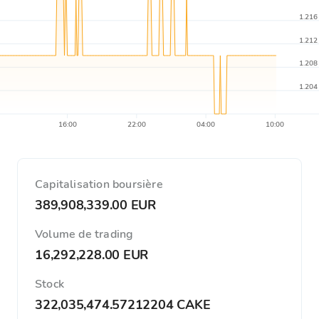
1.216
1.212
1.208
1.204
16:00
22:00
04:00
10:00
Capitalisation boursière
389,908,339.00 EUR
Volume de trading
16,292,228.00 EUR
Stock
322,035,474.57212204 CAKE