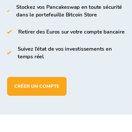
Vous pouvez également stocker des
Stockez vos Pancakeswap en toute sécurité
Pancakeswap
dans le portefeuille Bitcoin Store
ur votre propre portefeuille Bitcoin Store.
Sur le portefeuille Bitcoin Store, vous pouvez :
Retirer des Euros sur votre compte bancaire
stocker plus de 150 cryptomonnaies
Suivez l’état de vos investissements en
déposer, retirer et stocker des fonds en
temps réel
EUR
CRÉER UN COMPTE