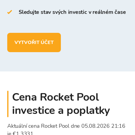
platformě Bitcoin Store.
Sledujte stav svých investic v reálném čase
Ve vaší peněžence Bitcoin Store můžete:
uchovávat více než
150
kryptoměn
VYTVOŘIT ÚČET
vkládat, vybírat a ukládat prostředky
v
EUR
Cena Rocket Pool
investice a poplatky
Aktuální cena Rocket Pool dne 05.08.2026 21:16
je €1,3331.