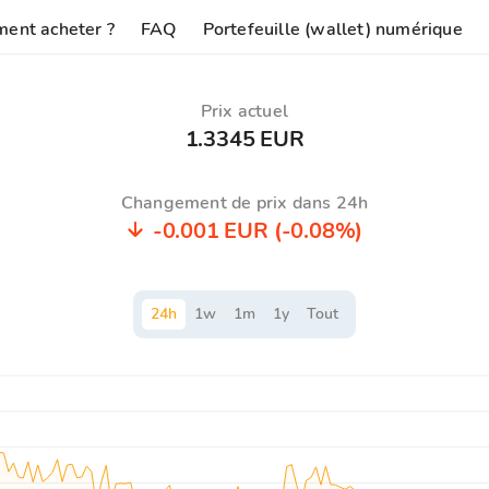
ent acheter ?
FAQ
Portefeuille (wallet) numérique
Prix ​​actuel
1.3345 EUR
Changement de prix dans 24h
-0.001 EUR
(-0.08%)
24
h
1
w
1
m
1
y
Tout