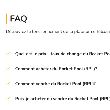
FAQ
Découvrez le fonctionnement de la plateforme Bitcoin
Quel est le prix - taux de change du Rocket Poo
Le prix actuel du RPL en direct aujourd'hui est de 
Comment acheter du Rocket Pool (RPL)?
Sur la plateforme Bitcoin Store, vous pouvez facil
Comment vendre du Rocket Pool (RPL)?
bas.
Sur la plateforme Bitcoin Store, vous pouvez facil
Tout d'abord, vous devez créer et vérifier votre co
Puis-je acheter ou vendre du Rocket Pool (RPL
Vous pouvez instantanément vendre les cryptomonnai
Après une vérification réussie, vous pouvez déposer
Vous pouvez acheter et vendre des cryptomonnaies e