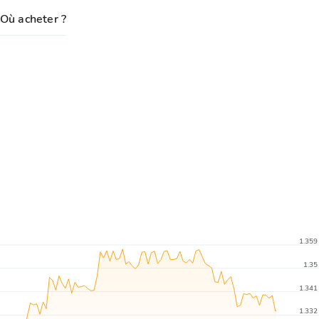
Où acheter ?
1.359
1.35
1.341
1.332