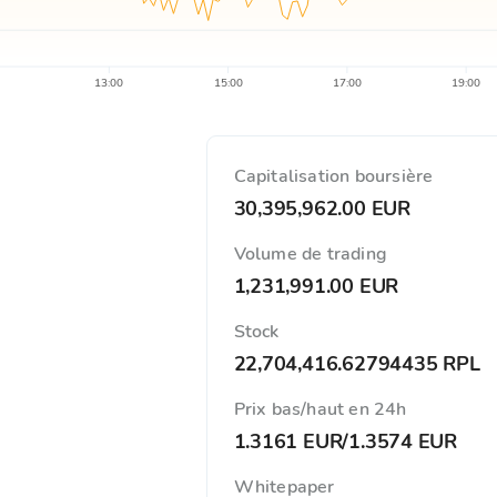
13:00
15:00
17:00
19:00
Capitalisation boursière
30,395,962.00 EUR
Volume de trading
1,231,991.00 EUR
Stock
22,704,416.62794435 RPL
Prix ​​bas/haut en 24h
1.3161 EUR
/
1.3574 EUR
Whitepaper