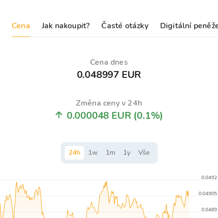
Cena
Jak nakoupit?
Časté otázky
Digitální peněž
Cena dnes
0.048997 EUR
Změna ceny v 24h
0.000048 EUR
(0.1%)
24
h
1
w
1
m
1
y
Vše
0.0492
0.04905
0.0489