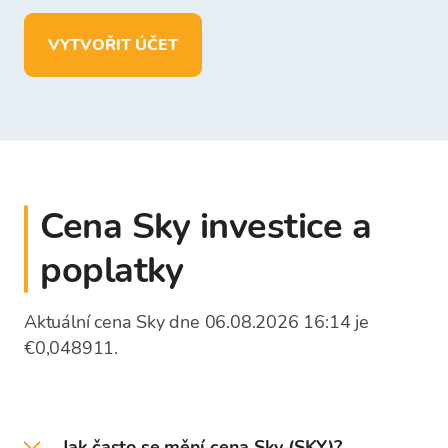
uchovávat více než
150
kryptoměn
VYTVOŘIT ÚČET
vkládat, vybírat a ukládat prostředky
v
EUR
Cena Sky investice a
poplatky
Aktuální cena Sky dne 06.08.2026 16:14 je
€0,048911.
Jak často se mění cena Sky (SKY)?