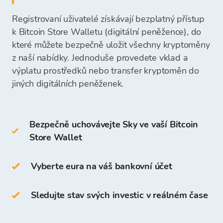
Částka vkladu bude okamžitě viditelná a
mobilní peněženku
bankovní účet nebo je ponechat ve vaší
připravená k vašemu dalšímu nákupu
Registrovaní uživatelé získávají bezplatný přístup
Jakmile obdržíme vaši platbu, prostředky na
online peněženku
peněžence Bitcoin Store a použít je pro budoucí
kryptoměn.
nákup kryptoměn budou dostupné ve vaší
k Bitcoin Store Walletu (digitální peněžence), do
nákupy kryptoměn.
peněžence Bitcoin Store a můžete začít
které můžete bezpečně uložit všechny kryptoměny
Studené peněženky zahrnují:
nakupovat kryptoměny.
z naší nabídky. Jednoduše provedete vklad a
výplatu prostředků nebo transfer kryptoměn do
hardwarovou peněženku
jiných digitálních peněženek.
papírovou peněženku
Bezpečně uchovávejte Sky ve vaší Bitcoin
SKY můžete také ukládat ve své
Store Wallet
vlastní
peněžence Bitcoin Store
.
Přístup a ukládání kryptoměn je zdarma pro
Vyberte eura na váš bankovní účet
všechny uživatele, kteří se zaregistrují na
platformě Bitcoin Store.
Sledujte stav svých investic v reálném čase
Ve vaší peněžence Bitcoin Store můžete: