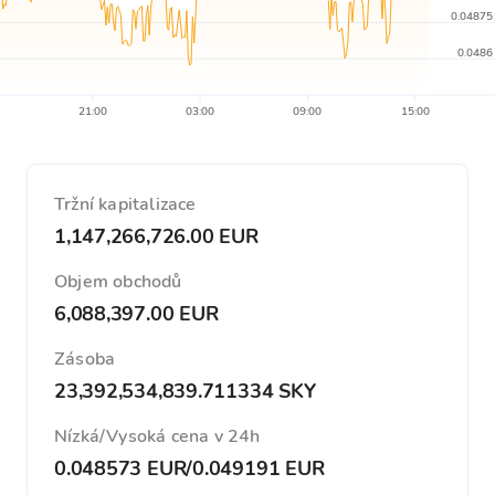
0.04875
0.0486
21:00
03:00
09:00
15:00
Tržní kapitalizace
1,147,266,726.00 EUR
Objem obchodů
6,088,397.00 EUR
Zásoba
23,392,534,839.711334 SKY
Nízká/Vysoká cena v 24h
0.048573 EUR
/
0.049191 EUR