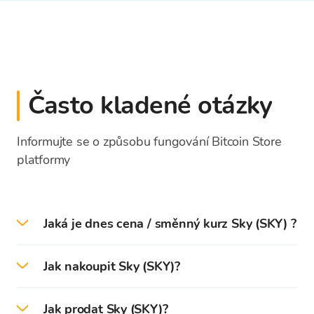
Často kladené otázky
Informujte se o způsobu fungování Bitcoin Store
platformy
Jaká je dnes cena / směnný kurz Sky (SKY) ?
Dne 2026-08-06 je aktuální cena / směnný kurz
Jak nakoupit Sky (SKY)?
Sky 0,048911 EUR.
Na platformě Bitcoin Store můžete snadno
Jak prodat Sky (SKY)?
nakoupit Sky a více než
150
dalších kryptoměn