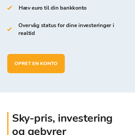
Hæv euro til din bankkonto
I modsætning til andre digitale wallets kan du
på Bitcoin Store Wallet:
Overvåg status for dine investeringer i
realtid
opbevare mere end 150 kryptovalutaer
foretage indskud og opbevare midler i
EUR
udbetale midler direkte til din egen
OPRET EN KONTO
bankkonto
Sky-pris, investering
og gebyrer