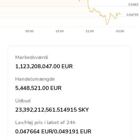
0.0483
0.04795
09.00
15.00
21.00
03.00
Markedsværdi
1,123,208,047.00 EUR
Handelsmængde
5,448,521.00 EUR
Udbud
23,392,212,561.514915 SKY
Lav/Høj pris i løbet af 24h
0.047664 EUR
/
0.049191 EUR