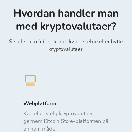
Revolut (det er obligatorisk at indtaste
ordreplacering. Indbetaling og udbetaling af
“Referencenummer” i feltet Reference)*.
Hvordan handler man
midler fra Bitcoin Store Wallet er gratis.
med kryptovalutaer?
Se alle de måder, du kan købe, sælge eller bytte
kryptovalutaer.
Webplatform
Køb eller sælg kryptovalutaer
gennem Bitcoin Store-platformen på
en nem måde.