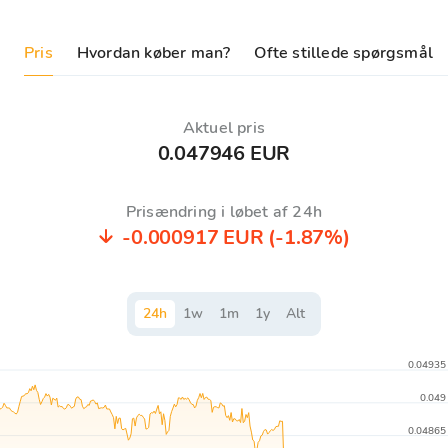
Pris
Hvordan køber man?
Ofte stillede spørgsmål
Aktuel pris
0.047946 EUR
Prisændring i løbet af 24h
-0.000917 EUR
(-1.87%)
24
h
1
w
1
m
1
y
Alt
0.04935
0.049
0.04865