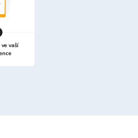
 ve vaší
ence