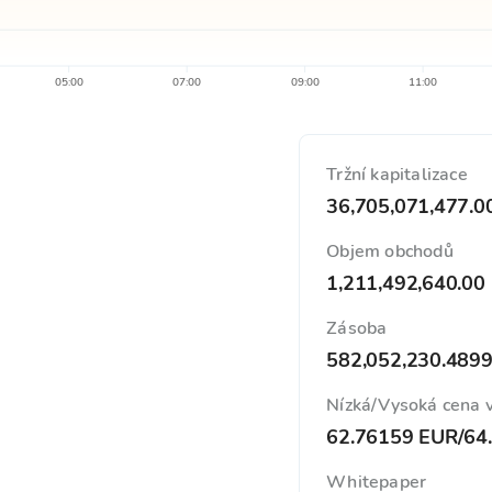
05:00
07:00
09:00
11:00
Tržní kapitalizace
36,705,071,477.0
Objem obchodů
1,211,492,640.00
Zásoba
582,052,230.489
Nízká/Vysoká cena 
62.76159 EUR
/
64
Whitepaper