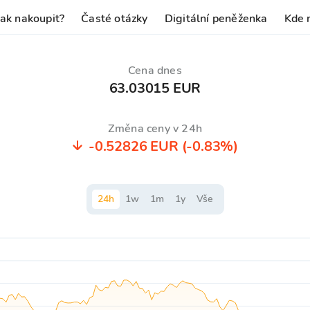
Jak nakoupit?
Časté otázky
Digitální peněženka
Kde 
Cena dnes
63.03015 EUR
Změna ceny v 24h
-0.52826 EUR
(-0.83%)
24
h
1
w
1
m
1
y
Vše