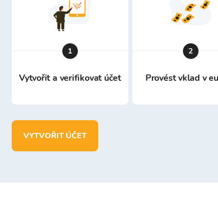
1
2
Vytvořit a verifikovat účet
Provést vklad v e
VYTVOŘIT ÚČET