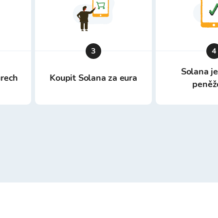
3
4
Solana je
urech
Koupit Solana za eura
peněž