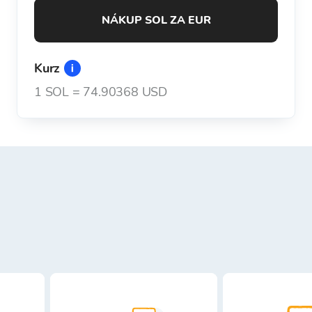
NÁKUP SOL ZA EUR
Kurz
1
SOL
=
74.90368 USD