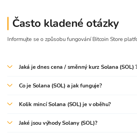
Často kladené otázky
Informujte se o způsobu fungování Bitcoin Store plat
Jaká je dnes cena / směnný kurz Solana (SOL) 
Dne 2026-08-07 je aktuální cena / směnný kurz S
Co je Solana (SOL) a jak funguje?
Solana (SOL)
je blockchainová síť vytvořená s cílem
Kolik mincí Solana (SOL) je v oběhu?
Pro umožnění rychlých transakcí a zvýšení škálovat
V době psaní tohoto textu bylo v oběhu přibližně
42
Stake (PoS).
Jaké jsou výhody Solany (SOL)?
Nadace Solana oznámila, že maximální počet tokenů
S tímto inovativním hybridním modelem konsensu se 
Tým Solany tvrdí, že je v současnosti nejrychlejší 