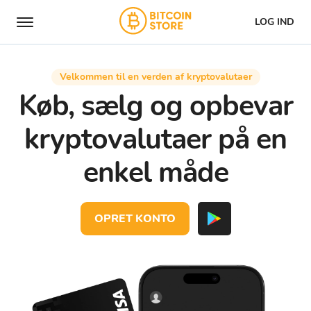
LOG IND
Velkommen til en verden af kryptovalutaer
Køb, sælg og opbevar
kryptovalutaer på en
enkel måde
OPRET KONTO