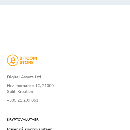
ved betaling med det fysiske kort.
Hvis problemet med mislykkede betalinger
fortsætter, bedes du kontakte os
på
info@bitstore.net
.
KOPIER LINKET
Digital Assets Ltd
Hrv. mornarice 1C, 21000
Split, Kroatien
+385 21 209 851
KRYPTOVALUTAER
Priser på kryptovalutaer