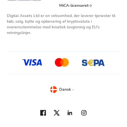
MiCA-licenseret
Digital Assets Ltd er en virksomhed, der leverer tjenester til
køb, salg, bytte og opbevaring af kryptovaluta i
overensstemmelse med kroatisk lovgivning og EU’s
retningslinjer.
Dansk