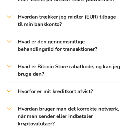
håndværk eller en anden form for virksomhed).
i
EUR
fiat-valuta straks være synligt på din
KOPIER LINKET
til 5%
sammenlignet med vekselkurserne på
Følg altid opdateringer og advarsler fra
Bitcoin Store Wallet og tilgængeligt til
andre globale børser.
For at gøre dette skal du registrere dig på
På Bitcoin Store-platformen kan du købe, sælge
finansielle tilsynsmyndigheder.
udbetaling til din bankkonto - IBAN.
Hvordan trækker jeg midler (EUR) tilbage
Bitcoin Store-platformen som en erhvervskonto.
eller veksle
Bitcoin, Ethereum, Litecoin, Ripple,
SEPA-indbetaling og udbetaling af midler (EUR)
til min bankkonto?
Cardano, Dogecoin
og andre kryptovalutaer,
KOPIER LINKET
*
Du kan begynde at handle med kryptovalutaer
Bemærk
: Del aldrig dine personlige
er uden gebyrer.
herunder de mest kendte:
oplysninger over telefonen med personer, der
som firma, kun efter at kontoen er verificeret af
Du kan trække fiat-penge direkte fra din Bitcoin
virker mistænkelige, eller på tvivlsomme
en person autoriseret til at repræsentere
Hvad er den gennemsnitlige
Store Wallet til din bankkonto.
Altcoins
Du kan tjekke vekselkursen for kryptovalutaer i
hjemmesider.
firmaet.
behandlingstid for transaktioner?
DeFi-tokens
realtid
her
.
For at trække penge direkte til din bankkonto,
Fan-tokens
KOPIER LINKET
KOPIER LINKET
Betalinger med kreditkort
(VISA, Mastercard)
følg disse trin:
NFT-tokens
Vekselkursen kan ændre sig afhængigt af den
Hvad er Bitcoin Store rabatkode, og kan jeg
er øjeblikkelige.
GameFi-tokens
indtastede mængde, når du placerer ordren.
bruge den?
I din Bitcoin Store Wallet-portefølje, klik
Betalinger foretaget via
SEPA-bankoverførsel,
på den fiat-valuta, du ønsker at trække
I øjeblikket finder du over 150 kryptovalutaer,
Kontanttransaktioner i Bitcoin Store walk-in
Brugere af Bitcoin Store-platformen kan
internet- eller mobilbank
tager normalt op til 3
tilbage,
som du kan handle til den aktuelle kurs.
Hvorfor er mit kreditkort afvist?
kryptovalutabørser foretages udelukkende med
modtage en rabatkode som en del af Bitcoin
timer (maksimalt 1 arbejdsdag).
Klik på "Hæv",
EUR-valuta.
Stores marketingkampagner.
KOPIER LINKET
Indtast dine bankoplysninger,
Når du foretager en indbetaling eller køber
Hvordan bruger man det korrekte netværk,
*
Bemærk
:
Behandlingstiden for transaktionen
Indtast det beløb, du ønsker at hæve,
kryptovaluta, kan dit kreditkort blive afvist i
Vekselkursen for ikke-kontante transaktioner er
Rabatten refererer til procentdelen af
afhænger hovedsageligt af din bank.
når man sender eller indbetaler
Bekræft, at du trækker penge direkte til
følgende tilfælde:
mere fordelagtig end vekselkursen for
gebyrerne for en enkelt transaktion.
din bankkonto,
kryptovalutaer?
kontanttransaktioner på grund af