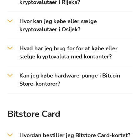
identitet i filialen
(ID-kort)
.
din Bitcoin Store Wallet og tilgængeligt til at
kryptovalutaer i Rijeka?
adressen:
Ulica Hrvatske Mornarice 1C
.
købe kryptovalutaer via Bitcoin Store-
Bitcoin Store Exchange - Z Centar,
For at sælge kryptovaluta for kontanter er det
Du kan købe eller sælge kryptovalutaer i
Bitcoin
platformen.
Åbningstider
:
Ljubljanska avenija 2b, Zagreb
nødvendigt at sende kryptovaluta fra din wallet
Hvor kan jeg købe eller sælge
Store valutavekslingskontor i Rijeka
.
til indbetalingsadressen, som en medarbejder i
kryptovalutaer i Osijek?
KOPIER LINKET
Mandag-fredag 08:00 - 20:00
Registrerede brugere af Bitcoin Store-
butikken giver.
Adresse
: Ul. Milana Smokvine Tvrdog 2
Lørdag 09:00 - 14:00
platformen kan besøge ethvert fysisk Bitcoin
Du kan købe eller sælge kryptovalutaer for
Kontanter i EUR vil blive betalt til dig, efter
Store valutavekslingskontor og indbetale
Hvad har jeg brug for for at købe eller
kontanter (EUR) i
Bitcoin Store-filialen i Osijek
.
I Bitcoin Store valutavekslingskontoret i Split
kryptovalutaen er modtaget med succes.
Åbningstider
:
kontanter på deres Bitcoin Store Wallet.
sælge kryptovaluta med kontanter?
kan du købe eller sælge kryptovalutaer for
Det indbetalte beløb vil straks være synligt i
Adresse
: Županijska ulica 16, Osijek
Mandag-fredag 08:00 - 20:00
kontanter, og du kan få hjælp fra professionelt
KOPIER LINKET
walletten.
Hvis du ønsker at købe en kryptovaluta med
Hvis du har en konto på Bitcoin Store-
Lørdag 09:00 - 14:00
personale.
Kan jeg købe hardware-punge i Bitcoin
kontanter i Bitcoin Store-
platformen, kan du også indbetale midler (
EUR
)
KOPIER LINKET
Store-kontorer?
valutavekslingskontoret, skal du forberede
KOPIER LINKET
til din Bitcoin Store Wallet i Bitcoin Store-
følgende:
Du kan finde flere oplysninger om vores fysiske
filialen.
Ja. Bitcoin Store tilbyder de mest pålidelige
butikker via dette
link
.
hardware wallets til sikker opbevaring af
penge til betaling (kontanter i EUR),
Du kan finde mere information om fysiske
Bitstore Card
kryptovalutaer:
adressen på den wallet, hvor den købte
filialer via dette
KOPIER LINKET
link
.
kryptovaluta vil blive sendt (det anbefales
Trezor hardware wallet
at have wallet-adressen i digital form,
KOPIER LINKET
Ledger hardware wallet
f.eks. en QR-kode).
Hvordan bestiller jeg Bitstore Card-kortet?