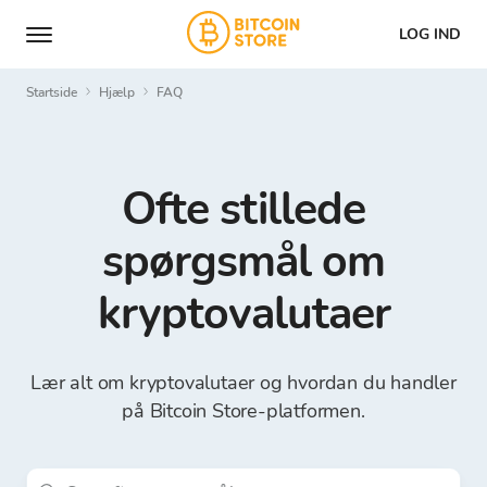
LOG IND
Startside
Hjælp
FAQ
Ofte stillede
spørgsmål om
kryptovalutaer
Lær alt om kryptovalutaer og hvordan du handler
på Bitcoin Store-platformen.