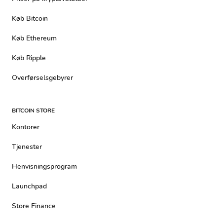
Køb Bitcoin
Køb Ethereum
Køb Ripple
Overførselsgebyrer
BITCOIN STORE
Kontorer
Tjenester
Henvisningsprogram
Launchpad
Store Finance