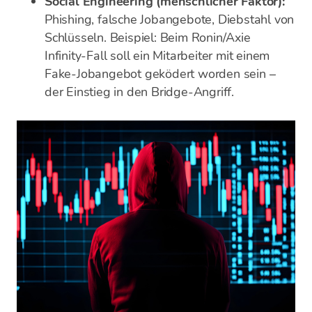
Social Engineering (menschlicher Faktor):
Phishing, falsche Jobangebote, Diebstahl von
Schlüsseln. Beispiel: Beim Ronin/Axie
Infinity-Fall soll ein Mitarbeiter mit einem
Fake-Jobangebot geködert worden sein –
der Einstieg in den Bridge-Angriff.