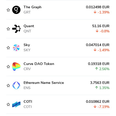
The Graph
0.012498 EUR
GRT
-1.39%
Quant
51.16 EUR
QNT
-0.8%
Sky
0.047014 EUR
SKY
-1.49%
Curve DAO Token
0.19318 EUR
CRV
2.56%
Ethereum Name Service
3.7563 EUR
ENS
1.35%
COTI
0.010862 EUR
COTI
-7.19%