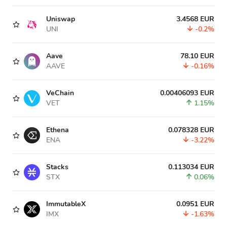
Uniswap
3.4568 EUR
UNI
-0.2%
Aave
78.10 EUR
AAVE
-0.16%
VeChain
0.00406093 EUR
VET
1.15%
Ethena
0.078328 EUR
ENA
-3.22%
Stacks
0.113034 EUR
STX
0.06%
ImmutableX
0.0951 EUR
IMX
-1.63%