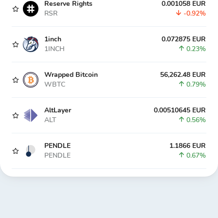
Reserve Rights
0.001058 EUR
RSR
-0.92%
1inch
0.072875 EUR
1INCH
0.23%
Wrapped Bitcoin
56,262.48 EUR
WBTC
0.79%
AltLayer
0.00510645 EUR
ALT
0.56%
PENDLE
1.1866 EUR
PENDLE
0.67%