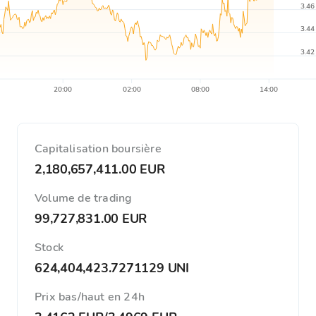
3.46
3.44
3.42
20:00
02:00
08:00
14:00
Capitalisation boursière
2,180,657,411.00 EUR
Volume de trading
99,727,831.00 EUR
Stock
624,404,423.7271129 UNI
Prix ​​bas/haut en 24h