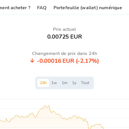
ent acheter ?
FAQ
Portefeuille (wallet) numérique
Prix ​​actuel
0.00725 EUR
Changement de prix dans 24h
-0.00016 EUR
(-2.17%)
24
h
1
w
1
m
1
y
Tout