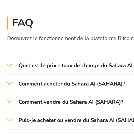
FAQ
Découvrez le fonctionnement de la plateforme Bitcoin
Quel est le prix - taux de change du Sahara A
Le prix actuel du SAHARA en direct aujourd'hui es
Comment acheter du Sahara AI (SAHARA)?
Sur la plateforme Bitcoin Store, vous pouvez facil
Comment vendre du Sahara AI (SAHARA)?
bas.
Sur la plateforme Bitcoin Store, vous pouvez facil
Tout d'abord, vous devez créer et vérifier votre co
Puis-je acheter ou vendre du Sahara AI (SAHA
Vous pouvez instantanément vendre les cryptomonnai
Après une vérification réussie, vous pouvez déposer
Vous pouvez acheter et vendre des cryptomonnaies e