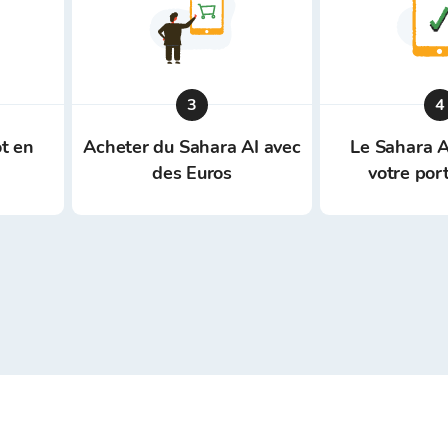
3
4
t en
Acheter du Sahara AI avec
Le Sahara A
des Euros
votre port