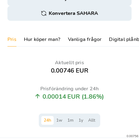
Konvertera SAHARA
Pris
Hur köper man?
Vanliga frågor
Digital plån
Aktuellt pris
0.00746 EUR
Prisförändring under 24h
0.00014 EUR
(1.86%)
24
h
1
w
1
m
1
y
Allt
0.00756