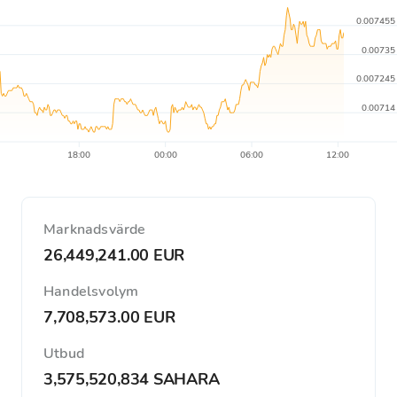
0.007455
0.00735
0.007245
0.00714
18:00
00:00
06:00
12:00
Marknadsvärde
26,449,241.00 EUR
Handelsvolym
7,708,573.00 EUR
Utbud
3,575,520,834 SAHARA