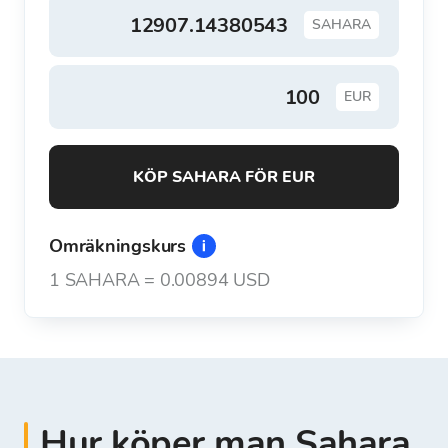
SAHARA
EUR
KÖP SAHARA FÖR EUR
Omräkningskurs
1
SAHARA
=
0.00894 USD
Hur köper man Sahara