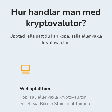
Transferwise, Revolut (det är obligatoriskt att
orderläggning. Insättning och uttag av medel
ange “Referensnummer” i fältet Referens)*.
Hur handlar man med
från Bitcoin Store Wallet är kostnadsfritt.
kryptovalutor?
Upptäck alla sätt du kan köpa, sälja eller växla
kryptovalutor.
Webbplattform
Köp, sälj eller växla kryptovalutor
enkelt via Bitcoin Store-plattformen.