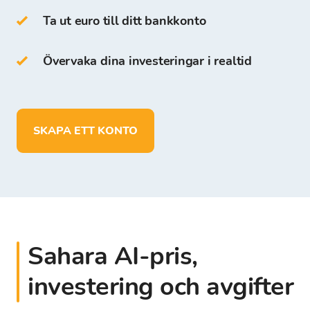
Bitcoin Store-plattformen.
Ta ut euro till ditt bankkonto
På Bitcoin Store Wallet kan du:
Övervaka dina investeringar i realtid
lagra mer än 150 kryptovalutor
sätta in, ta ut och lagra medel i EUR
SKAPA ETT KONTO
Sahara AI-pris,
investering och avgifter