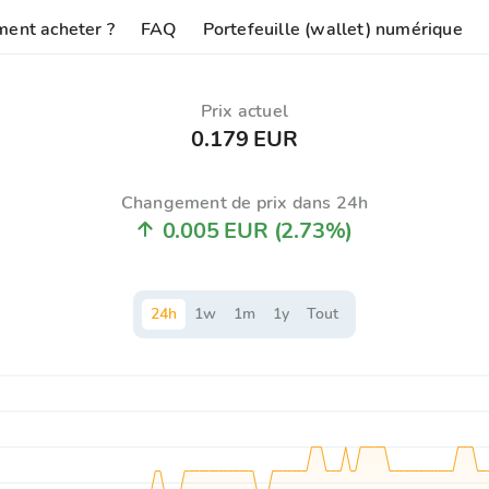
ent acheter ?
FAQ
Portefeuille (wallet) numérique
Prix ​​actuel
0.179 EUR
Changement de prix dans 24h
0.005 EUR
(2.73%)
24
h
1
w
1
m
1
y
Tout