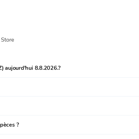
 Store
) aujourd'hui 8.8.2026.?
0,176 EUR .
ement acheter du Tezos et
plus de 150 cryptomonnaies
au tau
mpte sur la plateforme de trading de cryptomonnaies Bitcoin 
ement vendre du Tezos
et plus de 150 cryptomonnaies
de not
spèces ?
 des fonds (EUR) sur votre portefeuille Bitcoin Store.
es stockées sur votre portefeuille Bitcoin Store.
n espèces dans les bureaux de change Bitcoin Store à Zagreb