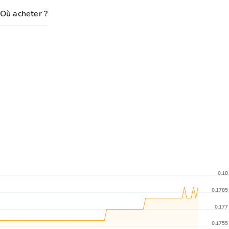
Où acheter ?
0.18
0.1785
0.177
0.1755