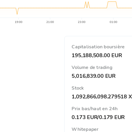
19:00
21:00
23:00
01:00
Capitalisation boursière
195,188,508.00 EUR
Volume de trading
5,016,839.00 EUR
Stock
1,092,866,098.279518 
Prix ​​bas/haut en 24h
0.173 EUR
/
0.179 EUR
Whitepaper