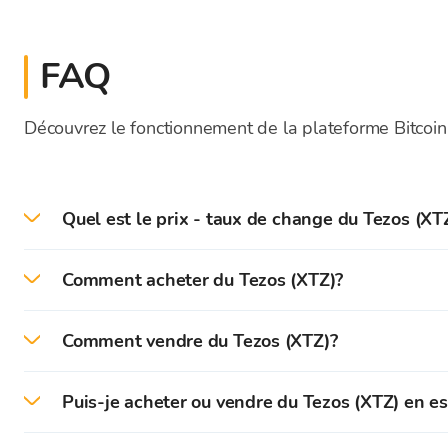
FAQ
Découvrez le fonctionnement de la plateforme Bitcoin
Quel est le prix - taux de change du Tezos (XTZ
Le prix actuel du XTZ en direct aujourd'hui est de 
Comment acheter du Tezos (XTZ)?
Sur la plateforme Bitcoin Store, vous pouvez facil
Comment vendre du Tezos (XTZ)?
Tout d'abord, vous devez créer et vérifier votre co
Sur la plateforme Bitcoin Store, vous pouvez facil
Puis-je acheter ou vendre du Tezos (XTZ) en e
Après une vérification réussie, vous pouvez déposer
Vous pouvez instantanément vendre les cryptomonnai
Vous pouvez acheter et vendre des cryptomonnaies e