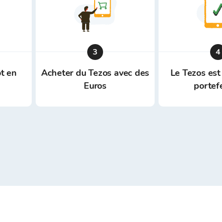
3
4
t en
Acheter du Tezos avec des
Le Tezos est
Euros
portef