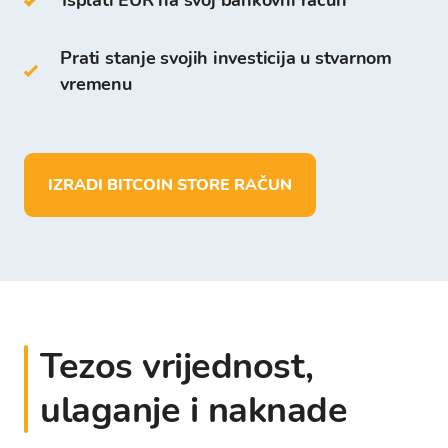
Isplati EUR na svoj bankovni račun
Platformi.
Prati stanje svojih investicija u stvarnom
Za razliku od drugih digitalnih novčanika na
vremenu
Bitcoin Store Walletu možete:
pohraniti više od 150 kriptovaluta
izvršiti depozit i pohranu sredstava u EUR
IZRADI BITCOIN STORE RAČUN
isplatiti sredstva direktno na vlastiti
bankovni račun
Tezos vrijednost,
ulaganje i naknade