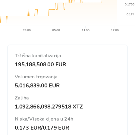
0.1755
0.174
23:00
05:00
11:00
17:00
Tržišna kapitalizacija
195,188,508.00 EUR
Volumen trgovanja
5,016,839.00 EUR
Zaliha
1,092,866,098.279518 XTZ
Niska/Visoka cijena u 24h
0.173 EUR
/
0.179 EUR