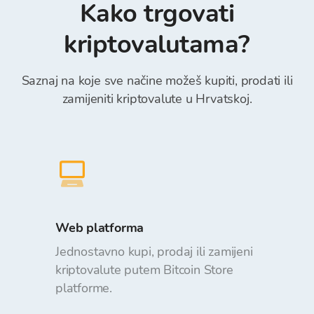
polja Reference)*.
Kako trgovati
Store Walleta je bez naknada.
kriptovalutama?
Saznaj na koje sve načine možeš kupiti, prodati ili
zamijeniti kriptovalute u Hrvatskoj.
Web platforma
Jednostavno kupi, prodaj ili zamijeni
kriptovalute putem Bitcoin Store
platforme.