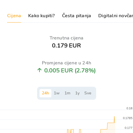
Cijena
Kako kupiti?
Česta pitanja
Digitalni novča
Trenutna cijena
0.179 EUR
Promjena cijene u 24h
0.005 EUR
(2.78%)
24
h
1
w
1
m
1
y
Sve
0.18
0.1785
0.177